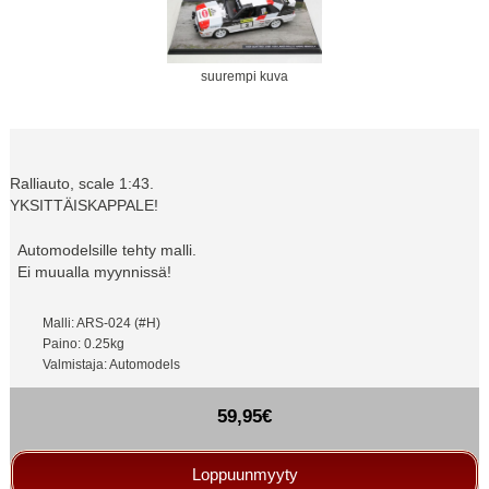
suurempi kuva
Ralliauto, scale 1:43.
YKSITTÄISKAPPALE!
Automodelsille tehty malli.
Ei muualla myynnissä!
Malli: ARS-024 (#H)
Paino: 0.25kg
Valmistaja: Automodels
59,95€
Loppuunmyyty