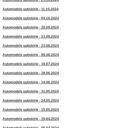
Automodels uutiskirje - 11.10.2024
Automodels uutiskirje - 04.10.2024
Automodels uutiskirje - 20.09.2024
Automodels uutiskirje - 13.09.2024
Automodels uutiskirje - 23.08.2024
Automodels uutiskirje - 09.08.2024
Automodels uutiskirje - 19.07.2024
Automodels uutiskirje - 28.06.2024
Automodels uutiskirje - 14.06.2024
Automodels uutiskirje - 31.05.2024
Automodels uutiskirje - 24.05.2024
Automodels uutiskirje - 15.05.2024
Automodels uutiskirje - 19.04.2024
Automodels uutiskirje - 05.04.2024