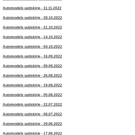
Automodels uutiskirje - 11.11.2022
Automodels uutiskirje - 28.10.2022
Automodels uutiskirje - 21.10.2022
Automodels uutiskirje - 14.10.2022
Automodels uutiskirje - 04.10.2022
Automodels uutiskirje - 16.09.2022
Automodels uutiskirje - 09.09.2022
Automodels uutiskirje - 26.08.2022
Automodels uutiskirje - 19.08.2022
Automodels uutiskirje - 05.08.2022
Automodels uutiskirje - 22.07.2022
Automodels uutiskirje - 08.07.2022
Automodels uutiskirje - 29.06.2022
Automodels uutiskirje - 17.06.2022