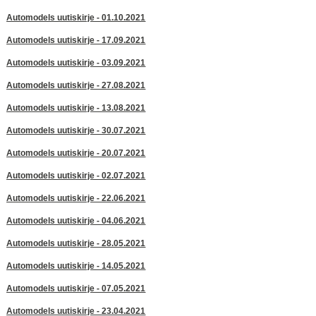
Automodels uutiskirje - 01.10.2021
Automodels uutiskirje - 17.09.2021
Automodels uutiskirje - 03.09.2021
Automodels uutiskirje - 27.08.2021
Automodels uutiskirje - 13.08.2021
Automodels uutiskirje - 30.07.2021
Automodels uutiskirje - 20.07.2021
Automodels uutiskirje - 02.07.2021
Automodels uutiskirje - 22.06.2021
Automodels uutiskirje - 04.06.2021
Automodels uutiskirje - 28.05.2021
Automodels uutiskirje - 14.05.2021
Automodels uutiskirje - 07.05.2021
Automodels uutiskirje - 23.04.2021