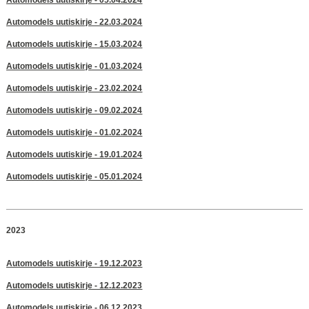
Automodels uutiskirje - 22.03.2024
Automodels uutiskirje - 15.03.2024
Automodels uutiskirje - 01.03.2024
Automodels uutiskirje - 23.02.2024
Automodels uutiskirje - 09.02.2024
Automodels uutiskirje - 01.02.2024
Automodels uutiskirje - 19.01.2024
Automodels uutiskirje - 05.01.2024
2023
Automodels uutiskirje - 19.12.2023
Automodels uutiskirje - 12.12.2023
Automodels uutiskirje - 06.12.2023