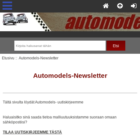
Etusivu
:: Automodels-Newsletter
Automodels-Newsletter
Tältä sivulta löydät Automodels- uutiskirjeemme
Haluaisitko sinä saada tietoa malliuutuuksistamme suoraan omaan
sähköpostiisi?
TILAA UUTISKIRJEEMME TÄSTÄ