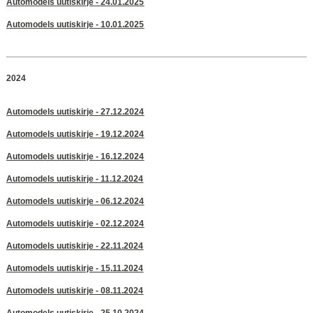
Automodels uutiskirje - 24.01.2025
Automodels uutiskirje - 10.01.2025
2024
Automodels uutiskirje - 27.12.2024
Automodels uutiskirje - 19.12.2024
Automodels uutiskirje - 16.12.2024
Automodels uutiskirje - 11.12.2024
Automodels uutiskirje - 06.12.2024
Automodels uutiskirje - 02.12.2024
Automodels uutiskirje - 22.11.2024
Automodels uutiskirje - 15.11.2024
Automodels uutiskirje - 08.11.2024
Automodels uutiskirje - 25.10.2024