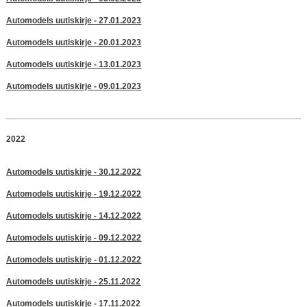
Automodels uutiskirje - 27.01.2023
Automodels uutiskirje - 20.01.2023
Automodels uutiskirje - 13.01.2023
Automodels uutiskirje - 09.01.2023
2022
Automodels uutiskirje - 30.12.2022
Automodels uutiskirje - 19.12.2022
Automodels uutiskirje - 14.12.2022
Automodels uutiskirje - 09.12.2022
Automodels uutiskirje - 01.12.2022
Automodels uutiskirje - 25.11.2022
Automodels uutiskirje - 17.11.2022