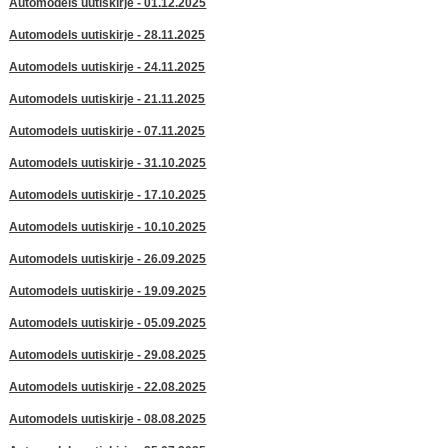
Automodels uutiskirje - 01.12.2025
Automodels uutiskirje - 28.11.2025
Automodels uutiskirje - 24.11.2025
Automodels uutiskirje - 21.11.2025
Automodels uutiskirje - 07.11.2025
Automodels uutiskirje - 31.10.2025
Automodels uutiskirje - 17.10.2025
Automodels uutiskirje - 10.10.2025
Automodels uutiskirje - 26.09.2025
Automodels uutiskirje - 19.09.2025
Automodels uutiskirje - 05.09.2025
Automodels uutiskirje - 29.08.2025
Automodels uutiskirje - 22.08.2025
Automodels uutiskirje - 08.08.2025