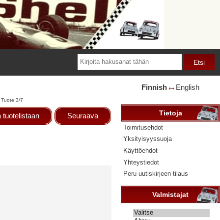
Finnish
English
🡘
Tuote 3/7
Tietoja
 tuotelistaan
Seuraava
Toimitusehdot
Yksityisyyssuoja
Käyttöehdot
Yhteystiedot
Peru uutiskirjeen tilaus
Valmistajat
Valitse