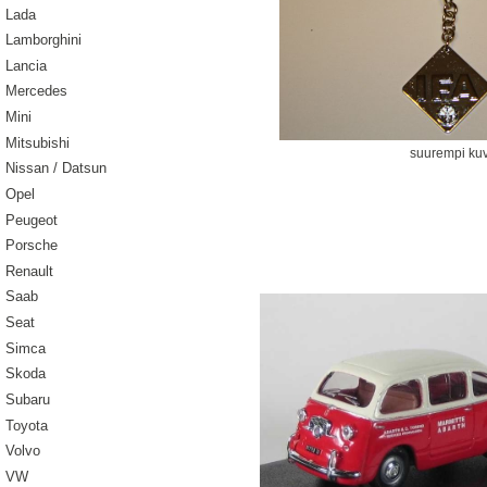
Lada
Lamborghini
Lancia
Mercedes
Mini
Mitsubishi
suurempi ku
Nissan / Datsun
Opel
Peugeot
Porsche
Renault
Saab
Seat
Simca
Skoda
Subaru
Toyota
Volvo
VW