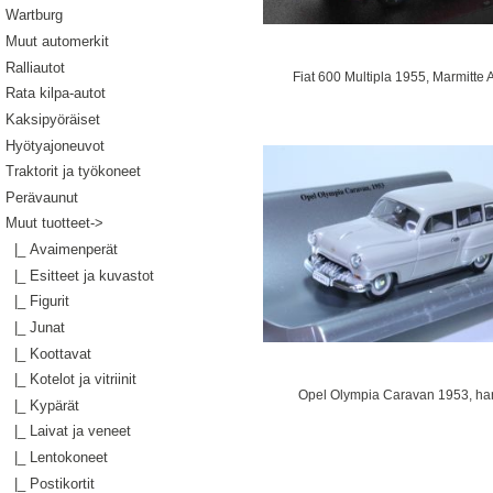
Wartburg
Muut automerkit
Ralliautot
Fiat 600 Multipla 1955, Marmitte 
Rata kilpa-autot
Kaksipyöräiset
Hyötyajoneuvot
Traktorit ja työkoneet
Perävaunut
Muut tuotteet
->
|_ Avaimenperät
|_ Esitteet ja kuvastot
|_ Figurit
|_ Junat
|_ Koottavat
|_ Kotelot ja vitriinit
Opel Olympia Caravan 1953, h
|_ Kypärät
|_ Laivat ja veneet
|_ Lentokoneet
|_ Postikortit