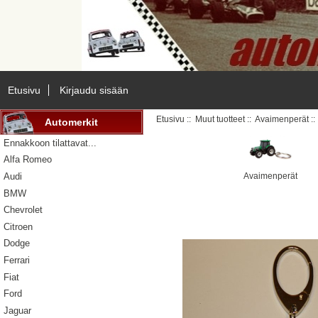
Etusivu
Kirjaudu sisään
Etusivu
::
Muut tuotteet
::
Avaimenperät
::
Automerkit
Ennakkoon tilattavat...
Alfa Romeo
Avaimenperät
Audi
BMW
Chevrolet
Citroen
Dodge
Ferrari
Fiat
Ford
Jaguar