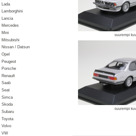
Lada
Lamborghini
Lancia
Mercedes
Mini
suurempi ku
Mitsubishi
Nissan / Datsun
Opel
Peugeot
Porsche
Renault
Saab
Seat
Simca
Skoda
suurempi ku
Subaru
Toyota
Volvo
VW