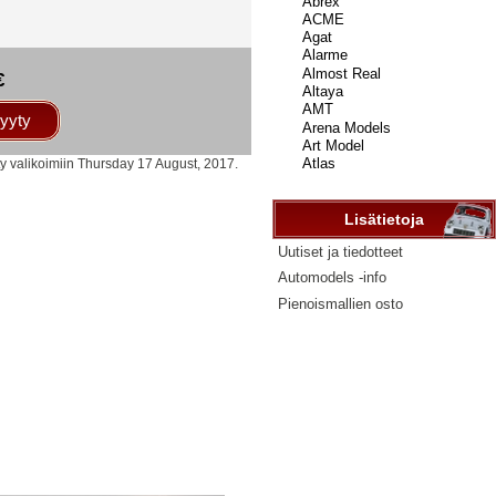
...
€
yyty
ty valikoimiin Thursday 17 August, 2017.
Lisätietoja
Uutiset ja tiedotteet
Automodels -info
Pienoismallien osto