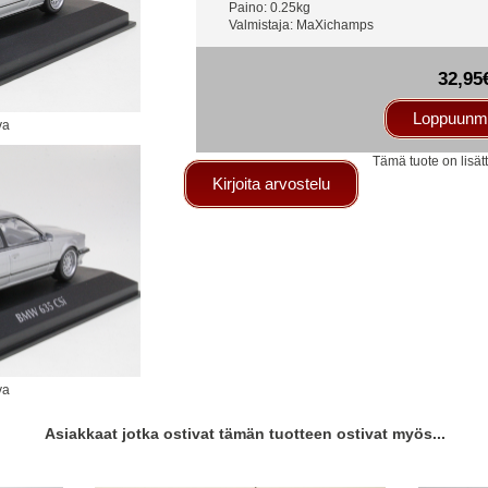
Paino: 0.25kg
Valmistaja: MaXichamps
32,95
Loppuunm
va
Tämä tuote on lisät
Kirjoita arvostelu
va
Asiakkaat jotka ostivat tämän tuotteen ostivat myös...