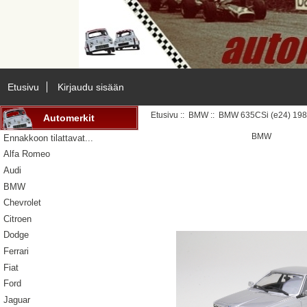
Etusivu
Kirjaudu sisään
Etusivu
::
BMW
:: BMW 635CSi (e24) 198
Automerkit
BMW
Ennakkoon tilattavat...
Alfa Romeo
Audi
BMW
Chevrolet
Citroen
Dodge
Ferrari
Fiat
Ford
Jaguar