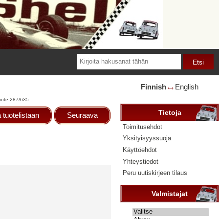
Finnish
English
🡘
uote 287/635
Tietoja
 tuotelistaan
Seuraava
Toimitusehdot
Yksityisyyssuoja
Käyttöehdot
Yhteystiedot
Peru uutiskirjeen tilaus
Valmistajat
Valitse