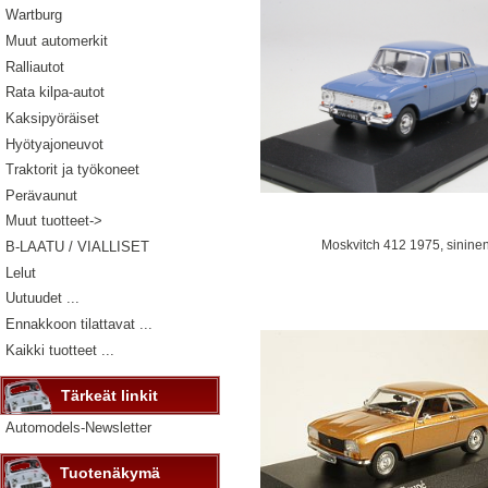
Wartburg
Muut automerkit
Ralliautot
Rata kilpa-autot
Kaksipyöräiset
Hyötyajoneuvot
Traktorit ja työkoneet
Perävaunut
Muut tuotteet->
Moskvitch 412 1975, sinine
B-LAATU / VIALLISET
Lelut
Uutuudet ...
Ennakkoon tilattavat ...
Kaikki tuotteet ...
Tärkeät linkit
Automodels-Newsletter
Tuotenäkymä