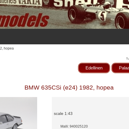
2, hopea
T
Edellinen
Palaa
BMW 635CSi (e24) 1982, hopea
scale 1:43
Malli: 940025120