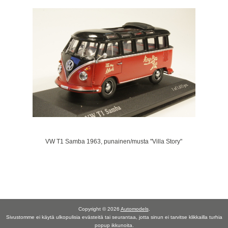
VW T1 Samba 1963, punainen/musta "Villa Story"
Copyright © 2026
Automodels
.
Sivustomme ei käytä ulkopulisia evästeitä tai seurantaa, jotta sinun ei tarvitse klikkailla turhia
popup ikkunoita.