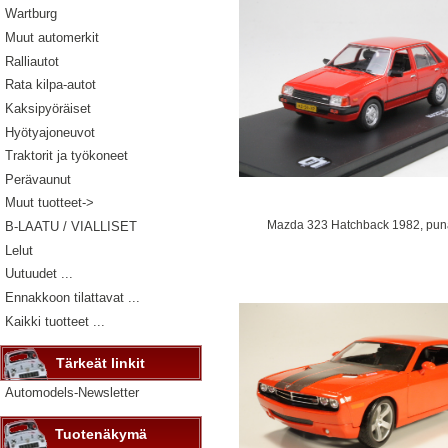
Wartburg
Muut automerkit
Ralliautot
Rata kilpa-autot
Kaksipyöräiset
Hyötyajoneuvot
Traktorit ja työkoneet
Perävaunut
Muut tuotteet->
Mazda 323 Hatchback 1982, pun
B-LAATU / VIALLISET
Lelut
Uutuudet ...
Ennakkoon tilattavat ...
Kaikki tuotteet ...
Tärkeät linkit
Automodels-Newsletter
Tuotenäkymä