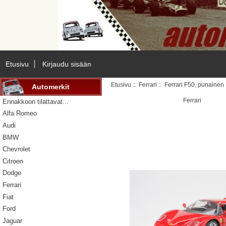
Etusivu
Kirjaudu sisään
Etusivu
::
Ferrari
:: Ferrari F50, punainen
Automerkit
Ferrari
Ennakkoon tilattavat...
Alfa Romeo
Audi
BMW
Chevrolet
Citroen
Dodge
Ferrari
Fiat
Ford
Jaguar