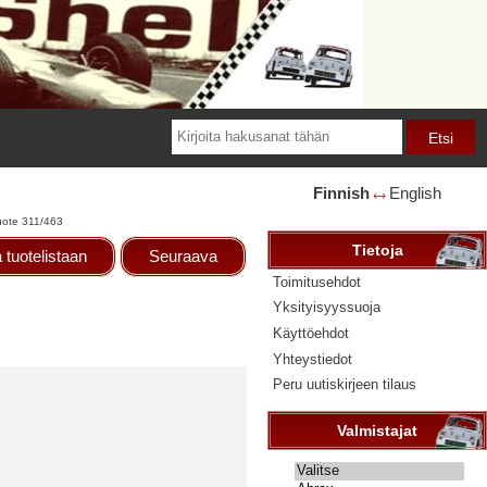
Finnish
English
🡘
uote 311/463
Tietoja
 tuotelistaan
Seuraava
Toimitusehdot
Yksityisyyssuoja
Käyttöehdot
Yhteystiedot
Peru uutiskirjeen tilaus
Valmistajat
Valitse