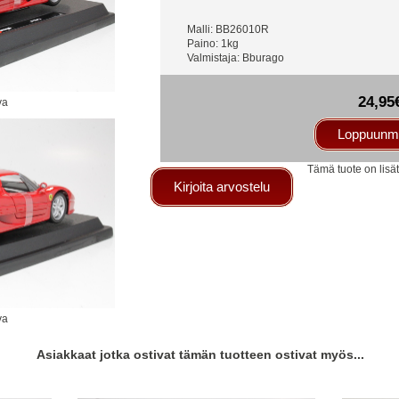
Malli: BB26010R
Paino: 1kg
Valmistaja: Bburago
24,95
va
Loppuunm
Tämä tuote on lisä
Kirjoita arvostelu
va
Asiakkaat jotka ostivat tämän tuotteen ostivat myös...