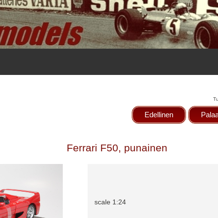
T
Edellinen
Palaa
Ferrari F50, punainen
scale 1:24