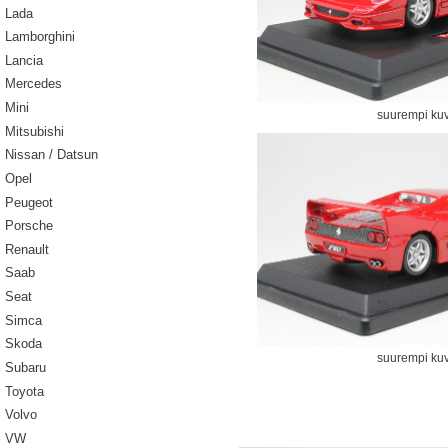
Lada
Lamborghini
Lancia
Mercedes
Mini
suurempi ku
Mitsubishi
Nissan / Datsun
Opel
Peugeot
Porsche
Renault
Saab
Seat
Simca
Skoda
suurempi ku
Subaru
Toyota
Volvo
VW