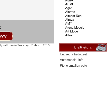
...
€
yyty
tty valikoimiin Tuesday 17 March, 2015.
Lisätietoja
Uutiset ja tiedotteet
Automodels -info
Pienoismallien osto