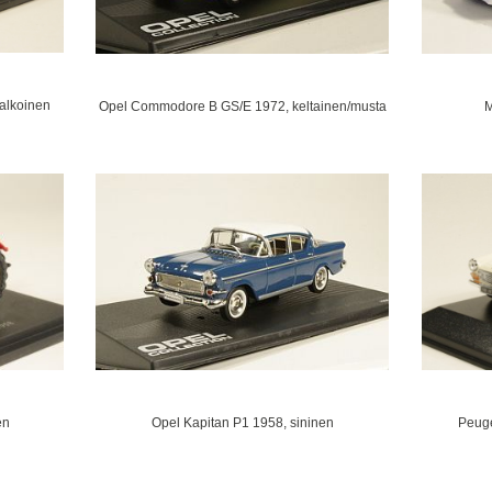
valkoinen
Opel Commodore B GS/E 1972, keltainen/musta
M
Peuge
en
Opel Kapitan P1 1958, sininen