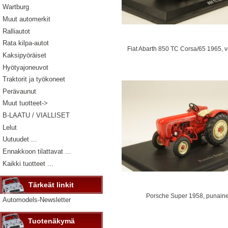
Wartburg
Muut automerkit
Ralliautot
Rata kilpa-autot
Fiat Abarth 850 TC Corsa/65 1965, 
Kaksipyöräiset
Hyötyajoneuvot
Traktorit ja työkoneet
Perävaunut
Muut tuotteet->
B-LAATU / VIALLISET
Lelut
Uutuudet ...
Ennakkoon tilattavat ...
Kaikki tuotteet ...
Tärkeät linkit
Porsche Super 1958, punain
Automodels-Newsletter
Tuotenäkymä