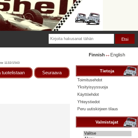
Finnish
English
🡘
ote 1132/1543
Tietoja
 tuotelistaan
Seuraava
Toimitusehdot
Yksityisyyssuoja
Käyttöehdot
Yhteystiedot
Peru uutiskirjeen tilaus
Valmistajat
Valitse