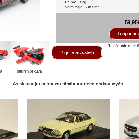
Paino: 1.8kg
Valmistaja: Sun Star
59,95
Loppuunm
va
Tämä tuote on lis
Kirjoita arvostelu
va
suurempi kuva
Asiakkaat jotka ostivat tämän tuotteen ostivat myös...