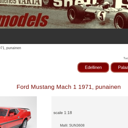
971, punainen
Tu
Edellinen
Palaa
Ford Mustang Mach 1 1971, punainen
scale 1:18
Malli: SUN3608