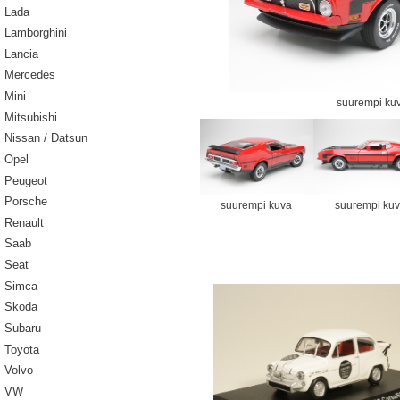
Lada
Lamborghini
Lancia
Mercedes
Mini
suurempi ku
Mitsubishi
Nissan / Datsun
Opel
Peugeot
Porsche
suurempi kuva
suurempi ku
Renault
Saab
Seat
Simca
Skoda
Subaru
Toyota
Volvo
VW