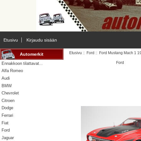
Etusivu
Kirjaudu sisään
Etusivu
::
Ford
:: Ford Mustang Mach 1 1
Automerkit
Ford
Ennakkoon tilattavat...
Alfa Romeo
Audi
BMW
Chevrolet
Citroen
Dodge
Ferrari
Fiat
Ford
Jaguar