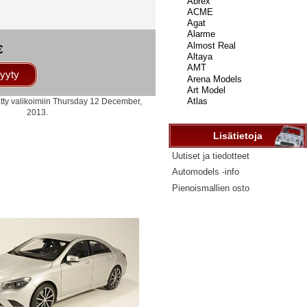
...
€
yyty
ätty valikoimiin Thursday 12 December,
2013.
Lisätietoja
Uutiset ja tiedotteet
Automodels -info
Pienoismallien osto