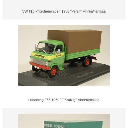
VW T1b Pritschenwagen 1958 "Persil", vihreä/harmaa
Hanomag F55 1969 "E.Krafzig", vihreä/ruskea