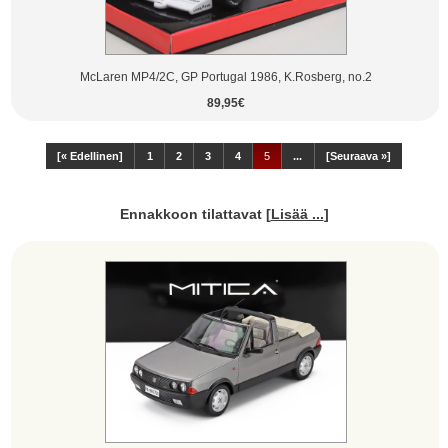
McLaren MP4/2C, GP Portugal 1986, K.Rosberg, no.2
89,95€
[« Edellinen]
1
2
3
4
5
...
[Seuraava »]
Ennakkoon tilattavat
[
Lisää ...
]