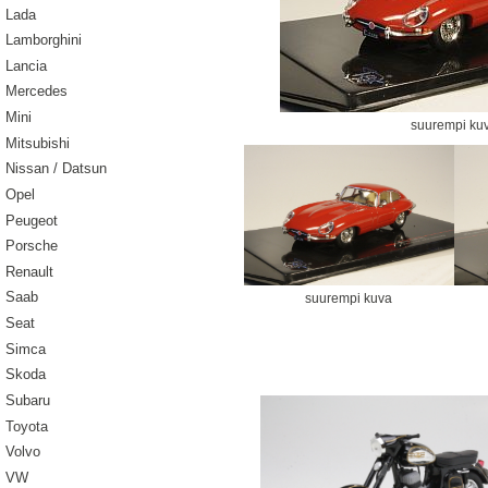
Lada
Lamborghini
Lancia
Mercedes
Mini
suurempi ku
Mitsubishi
Nissan / Datsun
Opel
Peugeot
Porsche
Renault
Saab
suurempi kuva
Seat
Simca
Skoda
Subaru
Toyota
Volvo
VW