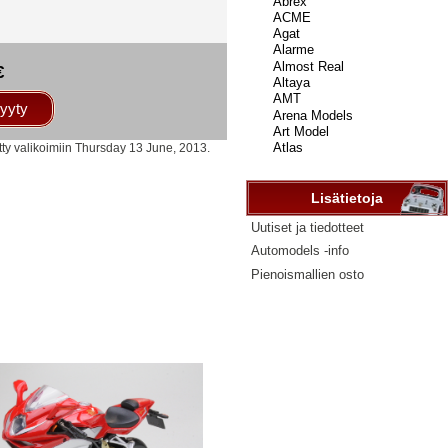
...
€
yyty
tty valikoimiin Thursday 13 June, 2013.
Lisätietoja
Uutiset ja tiedotteet
Automodels -info
Pienoismallien osto