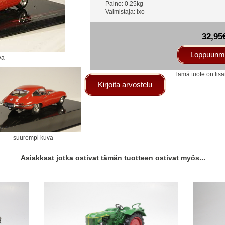
Paino: 0.25kg
Valmistaja: Ixo
32,95
Loppuunm
va
Tämä tuote on lisä
Kirjoita arvostelu
suurempi kuva
Asiakkaat jotka ostivat tämän tuotteen ostivat myös...