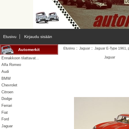
Etusivu
Kirjaudu sisään
Etusivu
::
Jaguar
:: Jaguar E-Type 1961,
Automerkit
Jaguar
Ennakkoon tilattavat...
Alfa Romeo
Audi
BMW
Chevrolet
Citroen
Dodge
Ferrari
Fiat
Ford
Jaguar