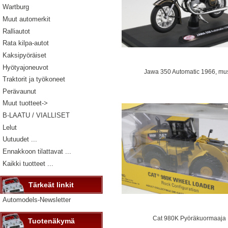
Wartburg
Muut automerkit
Ralliautot
Rata kilpa-autot
Kaksipyöräiset
Hyötyajoneuvot
Jawa 350 Automatic 1966, mu
Traktorit ja työkoneet
Perävaunut
Muut tuotteet->
B-LAATU / VIALLISET
Lelut
Uutuudet ...
Ennakkoon tilattavat ...
Kaikki tuotteet ...
Tärkeät linkit
Automodels-Newsletter
Cat 980K Pyöräkuormaaja
Tuotenäkymä