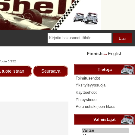
Finnish
English
🡘
Tuote 5/152
Tietoja
 tuotelistaan
Seuraava
Toimitusehdot
Yksityisyyssuoja
Käyttöehdot
Yhteystiedot
Peru uutiskirjeen tilaus
Valmistajat
Valitse