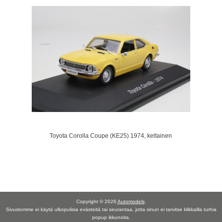
Toyota Corolla Coupe (KE25) 1974, keltainen
Copyright © 2026
Automodels
.
Sivustomme ei käytä ulkopulisia evästeitä tai seurantaa, jotta sinun ei tarvitse klikkailla turhia
popup ikkunoita.