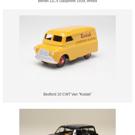
Berliet 11CV Dauphine 1939, vihreä
Bedford 10 CWT Van "Kodak"