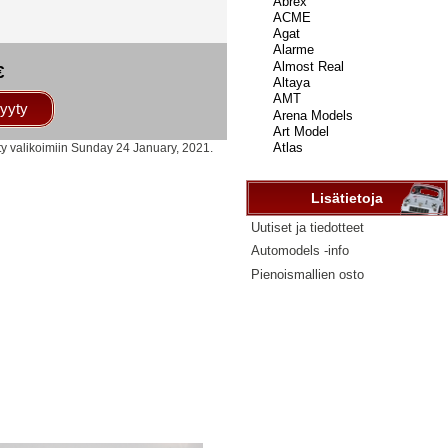
...
€
yyty
ty valikoimiin Sunday 24 January, 2021.
Lisätietoja
Uutiset ja tiedotteet
Automodels -info
Pienoismallien osto