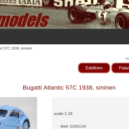
tic 57C 1938, sininen
Tu
Edellinen
Palaa
Bugatti Atlantic 57C 1938, sininen
scale 1:18
Malli: S1802104