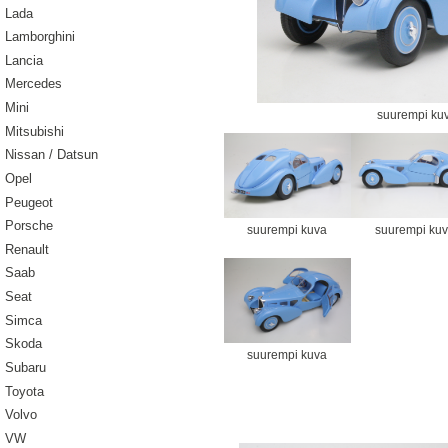
Lada
Lamborghini
Lancia
Mercedes
Mini
suurempi ku
Mitsubishi
Nissan / Datsun
Opel
Peugeot
Porsche
suurempi kuva
suurempi ku
Renault
Saab
Seat
Simca
Skoda
suurempi kuva
Subaru
Toyota
Volvo
VW