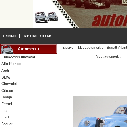
Etusivu
Kirjaudu sisään
Etusivu
::
Muut automerkit
:: Bugatti Atlan
Automerkit
Muut automerkit
Ennakkoon tilattavat...
Alfa Romeo
Audi
BMW
Chevrolet
Citroen
Dodge
Ferrari
Fiat
Ford
Jaguar