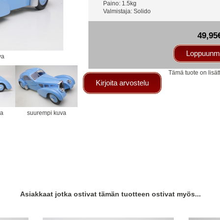
Paino: 1.5kg
Valmistaja: Solido
49,95
Loppuunm
va
Tämä tuote on lisät
Kirjoita arvostelu
va
suurempi kuva
Asiakkaat jotka ostivat tämän tuotteen ostivat myös...