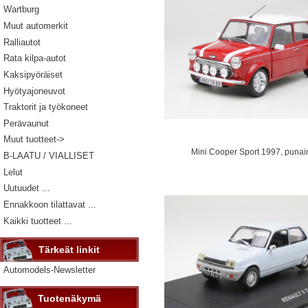
Wartburg
Muut automerkit
Ralliautot
Rata kilpa-autot
Kaksipyöräiset
Hyötyajoneuvot
Traktorit ja työkoneet
Perävaunut
Muut tuotteet->
Mini Cooper Sport 1997, puna
B-LAATU / VIALLISET
Lelut
Uutuudet ...
Ennakkoon tilattavat ...
Kaikki tuotteet ...
Tärkeät linkit
Automodels-Newsletter
Tuotenäkymä