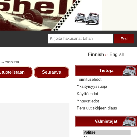
Finnish
English
🡘
ote 283/2238
Tietoja
 tuotelistaan
Seuraava
Toimitusehdot
Yksityisyyssuoja
Käyttöehdot
Yhteystiedot
Peru uutiskirjeen tilaus
Valmistajat
Valitse