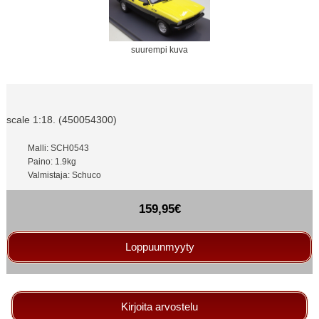
suurempi kuva
scale 1:18. (450054300)
Malli: SCH0543
Paino: 1.9kg
Valmistaja: Schuco
159,95€
Loppuunmyyty
Kirjoita arvostelu