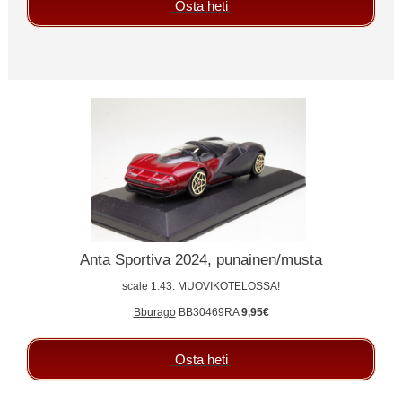
Osta heti
Anta Sportiva 2024, punainen/musta
scale 1:43. MUOVIKOTELOSSA!
Bburago
BB30469RA
9,95€
Osta heti