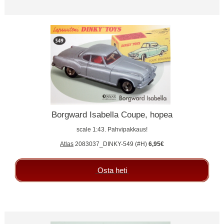
Borgward Isabella Coupe, hopea
scale 1:43. Pahvipakkaus!
Atlas
2083037_DINKY-549 (#H)
6,95€
Osta heti