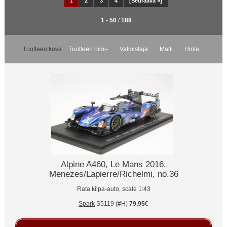
1
2
3
4
[Seuraava »]
1
-
50
/
188
Tuotteen kuva
Tuotteen nimi-
Valmistaja
Malli
Hinta
Alpine A460, Le Mans 2016,
Menezes/Lapierre/Richelmi, no.36
Rata kilpa-auto, scale 1:43
Spark
S5119 (#H)
79,95€