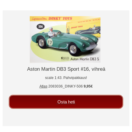
Aston Martin DB3 Sport #16, vihreä
scale 1:43. Pahvipakkaus!
Atlas
2083036_DINKY-506
9,95€
Osta heti