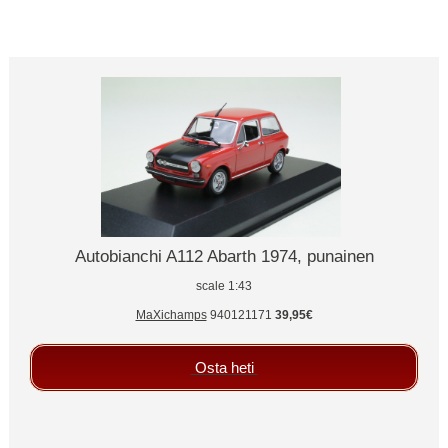
Autobianchi A112 Abarth 1974, punainen
scale 1:43
MaXichamps
940121171
39,95€
Osta heti