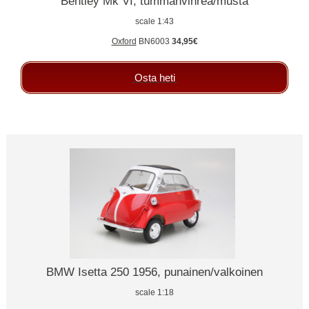
Bentley Mk VI, tummanvihreä/musta
scale 1:43
Oxford
BN6003
34,95€
Osta heti
BMW Isetta 250 1956, punainen/valkoinen
scale 1:18