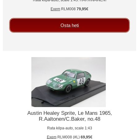
Exem
RLM008
79,95€
Osta heti
Austin Healey Sprite, Le Mans 1965,
R.Aaltonen/C.Baker, no.48
Rata kilpa-auto, scale 1:43
Exem
RLM008 (#L)
69,95€