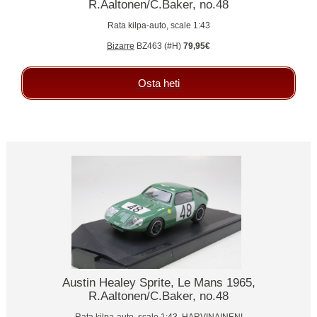
R.Aaltonen/C.Baker, no.48
Rata kilpa-auto, scale 1:43
Bizarre
BZ463 (#H)
79,95€
Osta heti
Austin Healey Sprite, Le Mans 1965,
R.Aaltonen/C.Baker, no.48
Rata kilpa-auto, scale 1:43. HARVINAINEN!