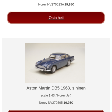
Norev
NV270523A
19,95€
Osta heti
Aston Martin DB5 1963, sininen
scale 1:43. "Norev Jet"
Norev
NV270505
16,95€