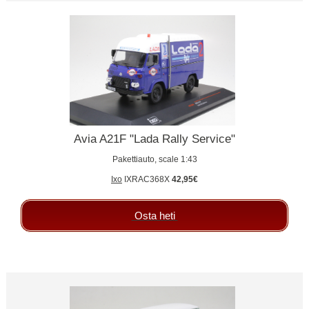
Avia A21F "Lada Rally Service"
Pakettiauto, scale 1:43
Ixo
IXRAC368X
42,95€
Osta heti