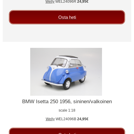
Welly
WEL24096R
24,95€
Osta heti
BMW Isetta 250 1956, sininen/valkoinen
scale 1:18
Welly
WEL24096B
24,95€