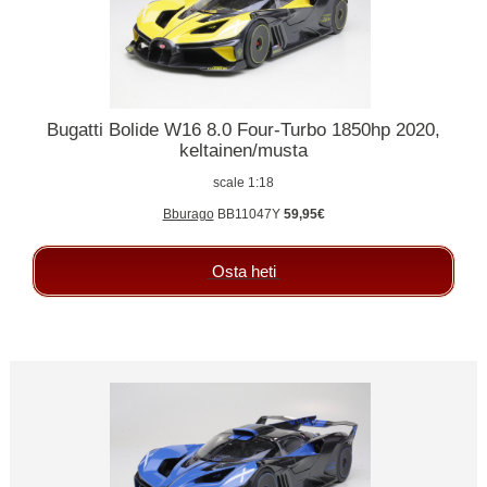
Bugatti Bolide W16 8.0 Four-Turbo 1850hp 2020,
keltainen/musta
scale 1:18
Bburago
BB11047Y
59,95€
Osta heti