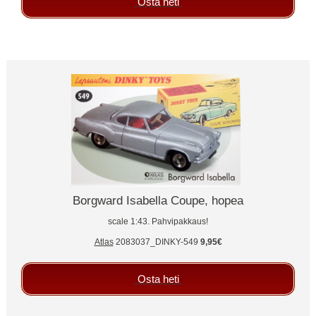
Osta heti
Borgward Isabella Coupe, hopea
scale 1:43. Pahvipakkaus!
Atlas
2083037_DINKY-549
9,95€
Osta heti