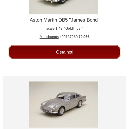
Aston Martin DB5 "James Bond"
scale 1:43. "Goldfinger"
Minichamps
400137260
79,95€
Osta heti