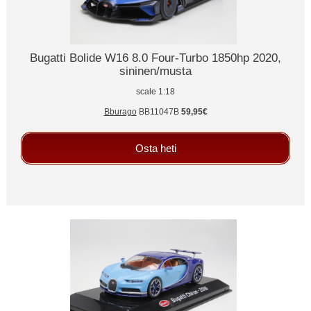
Bugatti Bolide W16 8.0 Four-Turbo 1850hp 2020,
sininen/musta
scale 1:18
Bburago
BB11047B
59,95€
Osta heti