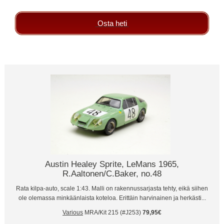
Osta heti
Austin Healey Sprite, LeMans 1965,
R.Aaltonen/C.Baker, no.48
Rata kilpa-auto, scale 1:43. Malli on rakennussarjasta tehty, eikä siihen
ole olemassa minkäänlaista koteloa. Erittäin harvinainen ja herkästi...
Various
MRA/Kit 215 (#J253)
79,95€