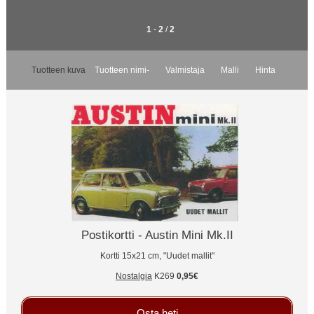
1
-
2
/
2
Tuotteen kuva
Tuotteen nimi-
Valmistaja
Malli
Hinta
Postikortti - Austin Mini Mk.II
Kortti 15x21 cm, "Uudet mallit"
Nostalgia
K269
0,95€
Osta heti