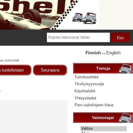
Finnish
English
🡘
te 1410/1668
Tietoja
 tuotelistaan
Seuraava
Toimitusehdot
Yksityisyyssuoja
h
Käyttöehdot
Yhteystiedot
Peru uutiskirjeen tilaus
Valmistajat
Valitse