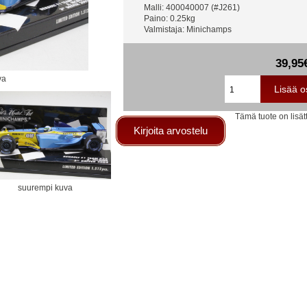
Malli: 400040007 (#J261)
Paino: 0.25kg
Valmistaja: Minichamps
39,95
va
Tämä tuote on lisät
Kirjoita arvostelu
suurempi kuva