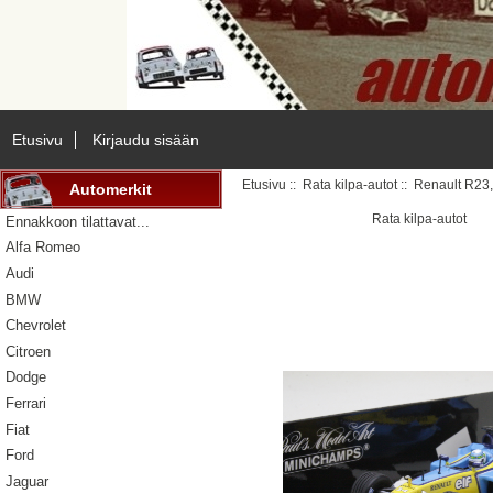
Etusivu
Kirjaudu sisään
Etusivu
::
Rata kilpa-autot
:: Renault R23,
Automerkit
Rata kilpa-autot
Ennakkoon tilattavat...
Alfa Romeo
Audi
BMW
Chevrolet
Citroen
Dodge
Ferrari
Fiat
Ford
Jaguar