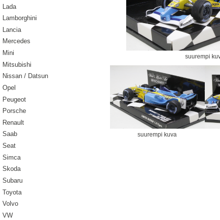
Lada
Lamborghini
Lancia
Mercedes
Mini
suurempi ku
Mitsubishi
Nissan / Datsun
Opel
Peugeot
Porsche
Renault
Saab
suurempi kuva
Seat
Simca
Skoda
Subaru
Toyota
Volvo
VW