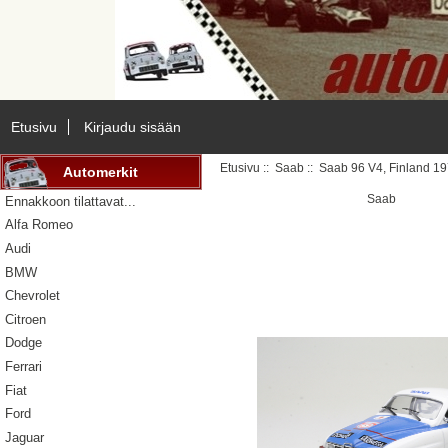
Etusivu
Kirjaudu sisään
Etusivu
::
Saab
:: Saab 96 V4, Finland 1
Automerkit
Saab
Ennakkoon tilattavat...
Alfa Romeo
Audi
BMW
Chevrolet
Citroen
Dodge
Ferrari
Fiat
Ford
Jaguar