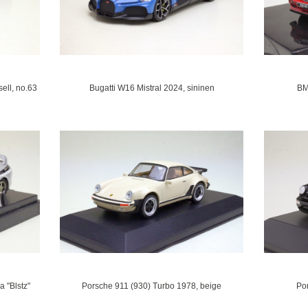
ll, no.63
Bugatti W16 Mistral 2024, sininen
BM
 "Blstz"
Porsche 911 (930) Turbo 1978, beige
Po