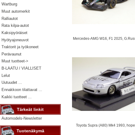
Wartburg
Muut automerkit
Ralliautot
Rata kilpa-autot
Kaksipyöräiset
Mercedes-AMG W16, F1 2025, G.Russe
Hyötyajoneuvot
Traktorit ja työkoneet
Perävaunut
Muut tuotteet->
B-LAATU / VIALLISET
Lelut
Uutuudet ...
Ennakkoon tilattavat ...
Kaikki tuotteet ...
Tärkeät linkit
Automodels-Newsletter
Toyota Supra (A80) Mk4 1993, hopea
Tuotenäkymä