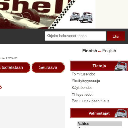
Finnish
English
🡘
uote 172/262
Tietoja
 tuotelistaan
Seuraava
Toimitusehdot
Yksityisyyssuoja
5
Käyttöehdot
Yhteystiedot
Peru uutiskirjeen tilaus
Valmistajat
Valitse