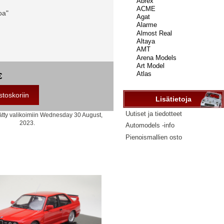
...
oa"
€
Lisätietoja
Uutiset ja tiedotteet
ätty valikoimiin Wednesday 30 August,
2023.
Automodels -info
Pienoismallien osto