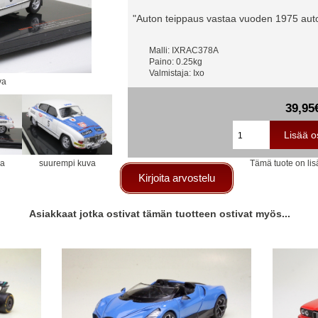
"Auton teippaus vastaa vuoden 1975 aut
Malli: IXRAC378A
Paino: 0.25kg
Valmistaja: Ixo
va
39,95
va
suurempi kuva
Tämä tuote on lis
Kirjoita arvostelu
Asiakkaat jotka ostivat tämän tuotteen ostivat myös...