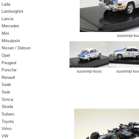
Lada
Lamborghini
Lancia
Mercedes
Mini
suurempi ku
Mitsubishi
Nissan / Datsun
Opel
Peugeot
Porsche
suurempi kuva
suurempi ku
Renault
Saab
Seat
Simca
Skoda
Subaru
Toyota
Volvo
VW