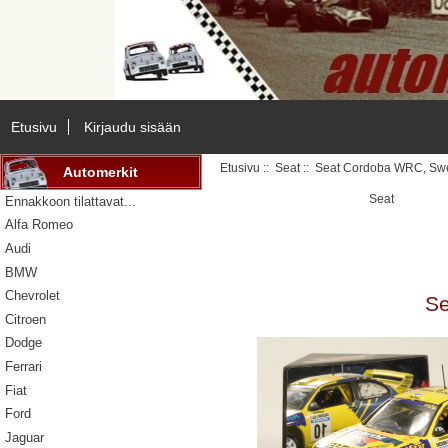
Etusivu
Kirjaudu sisään
Etusivu
::
Seat
:: Seat Cordoba WRC, Sw
Automerkit
Seat
Ennakkoon tilattavat...
Alfa Romeo
Audi
BMW
Chevrolet
Se
Citroen
Dodge
Ferrari
Fiat
Ford
Jaguar