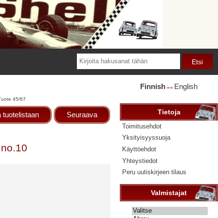
Finnish
English
🡘
Tuote 45/67
Tietoja
 tuotelistaan
Seuraava
Toimitusehdot
Yksityisyyssuoja
 no.10
Käyttöehdot
Yhteystiedot
Peru uutiskirjeen tilaus
Valmistajat
Valitse