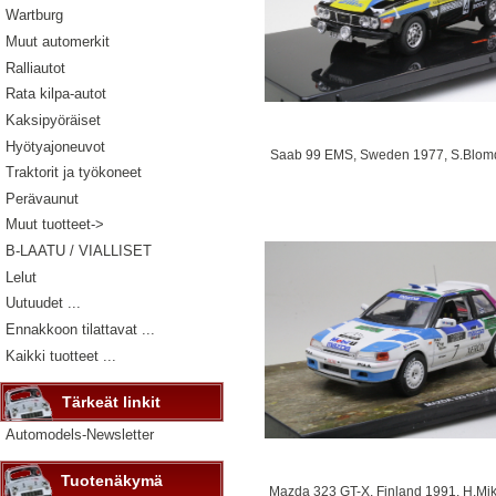
Wartburg
Muut automerkit
Ralliautot
Rata kilpa-autot
Kaksipyöräiset
Hyötyajoneuvot
Saab 99 EMS, Sweden 1977, S.Blomqv
Traktorit ja työkoneet
Perävaunut
Muut tuotteet->
B-LAATU / VIALLISET
Lelut
Uutuudet ...
Ennakkoon tilattavat ...
Kaikki tuotteet ...
Tärkeät linkit
Automodels-Newsletter
Tuotenäkymä
Mazda 323 GT-X, Finland 1991, H.Mik