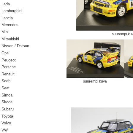
Lada
Lamborghini
Lancia
Mercedes
Mini
suurempi ku
Mitsubishi
Nissan / Datsun
Opel
Peugeot
Porsche
Renault
Saab
suurempi kuva
Seat
Simca
Skoda
Subaru
Toyota
Volvo
VW