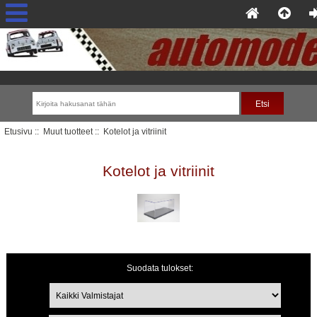
Etusivu
::
Muut tuotteet
:: Kotelot ja vitriinit
Kotelot ja vitriinit
Suodata tulokset:
Tuotteet jotka alkavat kirjaimella ...