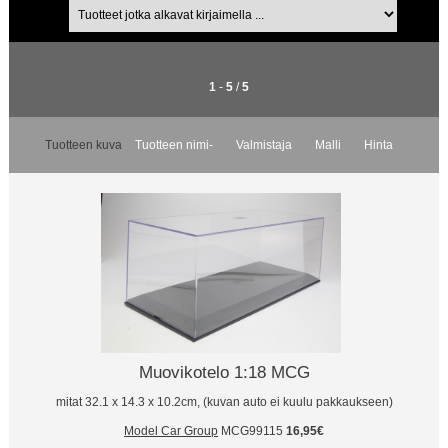
1
-
5
/
5
Tuotteen kuva
Tuotteen nimi-
Valmistaja
Malli
Hinta
Muovikotelo 1:18 MCG
mitat 32.1 x 14.3 x 10.2cm, (kuvan auto ei kuulu pakkaukseen)
Model Car Group
MCG99115
16,95€