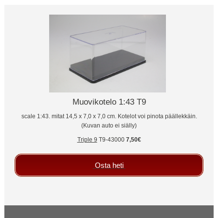
Muovikotelo 1:43 T9
scale 1:43. mitat 14,5 x 7,0 x 7,0 cm. Kotelot voi pinota päällekkäin.
(Kuvan auto ei siälly)
Triple 9
T9-43000
7,50€
Osta heti