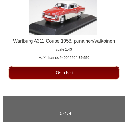
Wartburg A311 Coupe 1958, punainen/valkoinen
scale 1:43
MaXichamps
940015921
39,95€
Osta heti
1
-
4
/
4