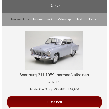
1
-
4
/
4
Tuotteen kuva
Tuotteen nimi+
Valmistaja
Malli
Hinta
Wartburg 311 1959, harmaa/valkoinen
scale 1:18
Model Car Group
MCG18301
69,95€
Osta heti