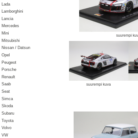
Lada
Lamborghini
Lancia
Mercedes
Mini
suurempi ku
Mitsubishi
Nissan / Datsun
Opel
Peugeot
Porsche
Renault
Saab
suurempi kuva
Seat
Simca
Skoda
Subaru
Toyota
Volvo
VW