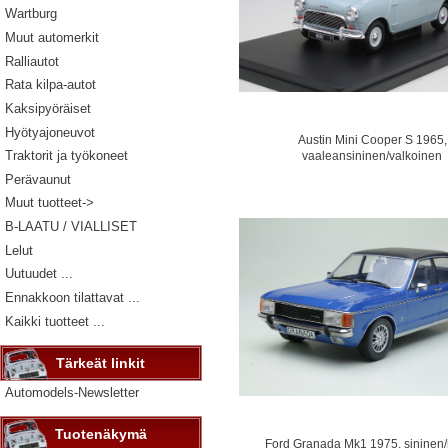
Wartburg
Muut automerkit
Ralliautot
Rata kilpa-autot
Kaksipyöräiset
Hyötyajoneuvot
Austin Mini Cooper S 1965,
Traktorit ja työkoneet
vaaleansininen/valkoinen
Perävaunut
Muut tuotteet->
B-LAATU / VIALLISET
Lelut
Uutuudet ...
Ennakkoon tilattavat ...
Kaikki tuotteet ...
Tärkeät linkit
Automodels-Newsletter
Tuotenäkymä
Ford Granada Mk1 1975, sininen