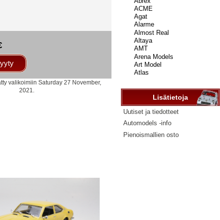
...
€
yyty
ätty valikoimiin Saturday 27 November,
2021.
Lisätietoja
Uutiset ja tiedotteet
Automodels -info
Pienoismallien osto