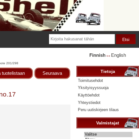
Finnish
English
🡘
uote 201/298
Tietoja
 tuotelistaan
Seuraava
Toimitusehdot
Yksityisyyssuoja
 no.17
Käyttöehdot
Yhteystiedot
Peru uutiskirjeen tilaus
Valmistajat
Valitse