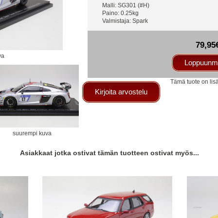
Malli: SG301 (#H)
Paino: 0.25kg
Valmistaja: Spark
79,95
va
Loppuunm
Tämä tuote on lis
Kirjoita arvostelu
suurempi kuva
Asiakkaat jotka ostivat tämän tuotteen ostivat myös...