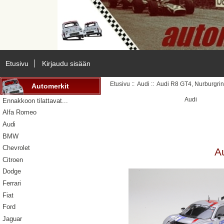
Etusivu
Kirjaudu sisään
Etusivu
::
Audi
:: Audi R8 GT4, Nurburgri
Automerkit
Audi
Ennakkoon tilattavat...
Alfa Romeo
Audi
BMW
Chevrolet
A
Citroen
Dodge
Ferrari
Fiat
Ford
Jaguar