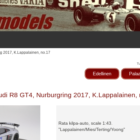
ng 2017, K.Lappalainen, no.17
T
Edellinen
Palaa
udi R8 GT4, Nurburgring 2017, K.Lappalainen,
Rata kilpa-auto, scale 1:43.
"Lappalainen/Mies/Terting/Yoong"