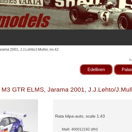
ma 2001, J.J.Lehto/J.Muller, no.42
T
Edellinen
Palaa
M3 GTR ELMS, Jarama 2001, J.J.Lehto/J.Mull
Rata kilpa-auto, scale 1:43
Malli: 400012192 (#H)