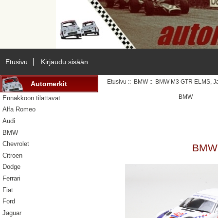
Etusivu
Kirjaudu sisään
Etusivu
::
BMW
:: BMW M3 GTR ELMS, Jara
Automerkit
BMW
Ennakkoon tilattavat...
Alfa Romeo
Audi
BMW
Chevrolet
BMW 
Citroen
Dodge
Ferrari
Fiat
Ford
Jaguar