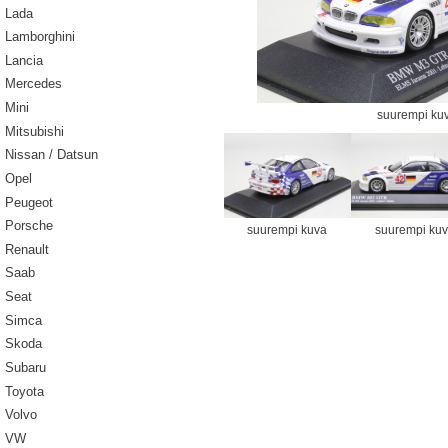
Lada
Lamborghini
Lancia
Mercedes
Mini
suurempi ku
Mitsubishi
Nissan / Datsun
Opel
Peugeot
Porsche
suurempi kuva
suurempi ku
Renault
Saab
Seat
Simca
Skoda
Subaru
Toyota
Volvo
VW