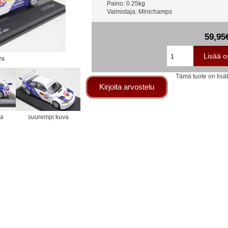
Paino: 0.25kg
Valmistaja: Minichamps
59,95
va
Tämä tuote on lisä
Kirjoita arvostelu
va
suurempi kuva