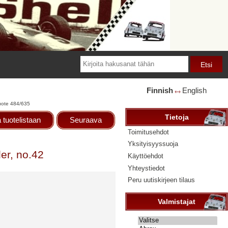
Finnish
English
🡘
uote 484/635
Tietoja
 tuotelistaan
Seuraava
Toimitusehdot
Yksityisyyssuoja
er, no.42
Käyttöehdot
Yhteystiedot
Peru uutiskirjeen tilaus
Valmistajat
Valitse