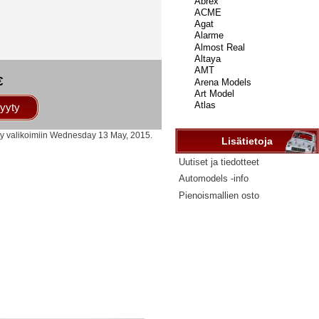
...
€
yyty
tty valikoimiin Wednesday 13 May, 2015.
Lisätietoja
Uutiset ja tiedotteet
Automodels -info
Pienoismallien osto