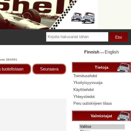
Finnish
English
🡘
uote 384/661
Tietoja
 tuotelistaan
Seuraava
Toimitusehdot
Yksityisyyssuoja
Käyttöehdot
Yhteystiedot
Peru uutiskirjeen tilaus
Valmistajat
Valitse