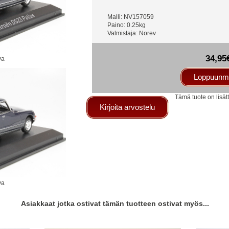
Malli: NV157059
Paino: 0.25kg
Valmistaja: Norev
34,95
va
Loppuunm
Tämä tuote on lisä
Kirjoita arvostelu
va
Asiakkaat jotka ostivat tämän tuotteen ostivat myös...