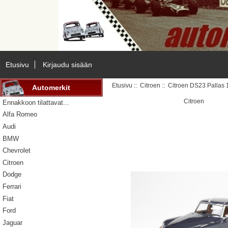
Etusivu
Kirjaudu sisään
Etusivu
::
Citroen
:: Citroen DS23 Pallas
Automerkit
Citroen
Ennakkoon tilattavat...
Alfa Romeo
Audi
BMW
Chevrolet
Citroen
Dodge
Ferrari
Fiat
Ford
Jaguar