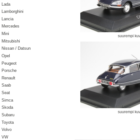
Lada
Lamborghini
Lancia
Mercedes
Mini
suurempi ku
Mitsubishi
Nissan / Datsun
Opel
Peugeot
Porsche
Renault
Saab
Seat
Simca
Skoda
suurempi ku
Subaru
Toyota
Volvo
VW