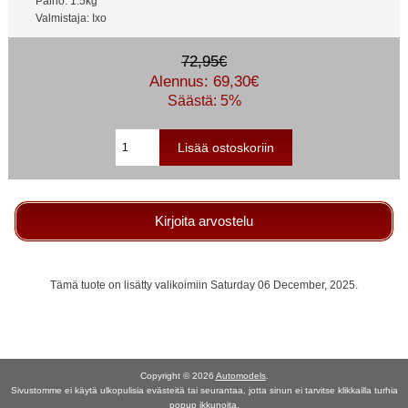
Paino: 1.5kg
Valmistaja: Ixo
72,95€
Alennus: 69,30€
Säästä: 5%
Kirjoita arvostelu
Tämä tuote on lisätty valikoimiin Saturday 06 December, 2025.
Copyright © 2026
Automodels
.
Sivustomme ei käytä ulkopulisia evästeitä tai seurantaa, jotta sinun ei tarvitse klikkailla turhia
popup ikkunoita.