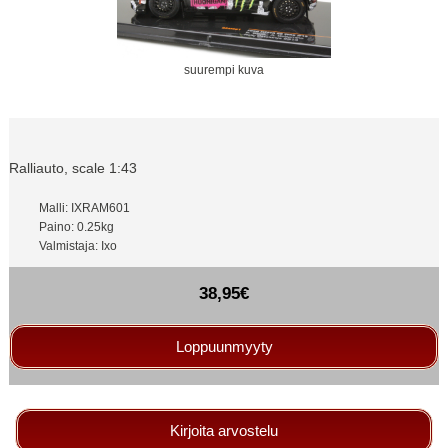
suurempi kuva
Ralliauto, scale 1:43
Malli: IXRAM601
Paino: 0.25kg
Valmistaja: Ixo
38,95€
Loppuunmyyty
Kirjoita arvostelu