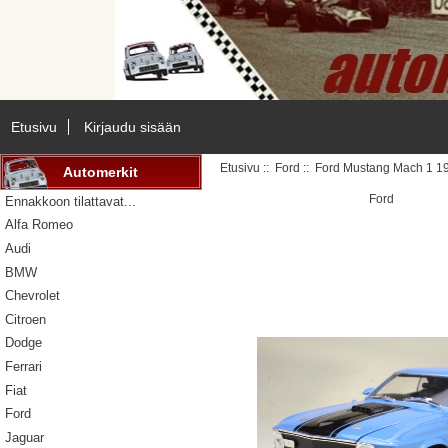
Etusivu
Kirjaudu sisään
Etusivu
::
Ford
:: Ford Mustang Mach 1 19
Automerkit
Ford
Ennakkoon tilattavat...
Alfa Romeo
Audi
BMW
Chevrolet
Citroen
Dodge
Ferrari
Fiat
Ford
Jaguar