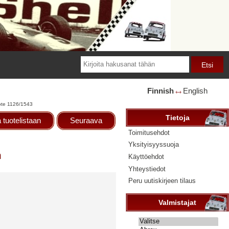
Finnish
English
🡘
ote 1126/1543
Tietoja
 tuotelistaan
Seuraava
Toimitusehdot
Yksityisyyssuoja
n
Käyttöehdot
Yhteystiedot
Peru uutiskirjeen tilaus
Valmistajat
Valitse