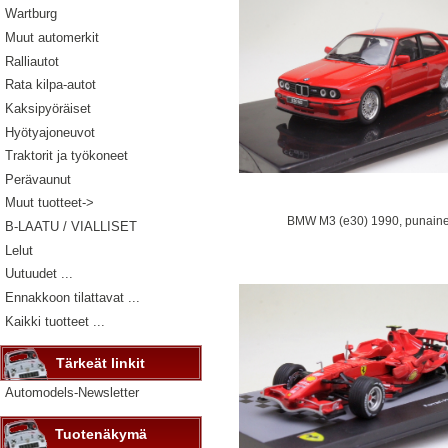
Wartburg
Muut automerkit
Ralliautot
Rata kilpa-autot
Kaksipyöräiset
Hyötyajoneuvot
Traktorit ja työkoneet
Perävaunut
Muut tuotteet->
BMW M3 (e30) 1990, punain
B-LAATU / VIALLISET
Lelut
Uutuudet ...
Ennakkoon tilattavat ...
Kaikki tuotteet ...
Tärkeät linkit
Automodels-Newsletter
Tuotenäkymä