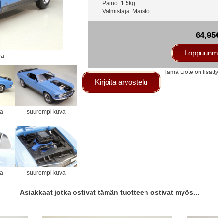
Paino: 1.5kg
Valmistaja: Maisto
64,95
Loppuunm
va
Tämä tuote on lisät
Kirjoita arvostelu
va
suurempi kuva
va
suurempi kuva
Asiakkaat jotka ostivat tämän tuotteen ostivat myös...