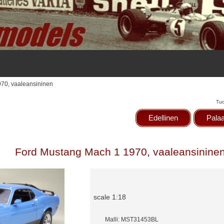
70, vaaleansininen
Tu
Edellinen
Palaa
Ford Mustang Mach 1 1970, vaaleansinine
scale 1:18
Malli: MST31453BL