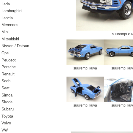
Lada
Lamborghini
Lancia
Mercedes
Mini
suurempi ku
Mitsubishi
Nissan / Datsun
Opel
Peugeot
Porsche
suurempi kuva
suurempi ku
Renault
Saab
Seat
Simca
Skoda
suurempi kuva
suurempi ku
Subaru
Toyota
Volvo
VW