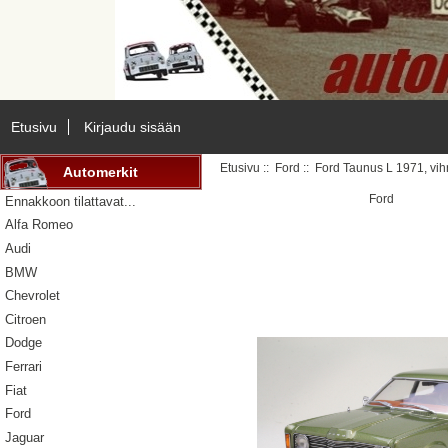
Etusivu
Kirjaudu sisään
Etusivu
::
Ford
:: Ford Taunus L 1971, vih
Automerkit
Ford
Ennakkoon tilattavat...
Alfa Romeo
Audi
BMW
Chevrolet
Citroen
Dodge
Ferrari
Fiat
Ford
Jaguar