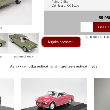
Paino: 1.5kg
Valmistaja: KK Scale
89,95
va
Tämä tuote on lisät
Kirjoita arvostelu
va
suurempi kuva
Asiakkaat jotka ostivat tämän tuotteen ostivat myös...