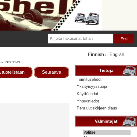
Finnish
English
🡘
te 1377/1543
Tietoja
 tuotelistaan
Seuraava
Toimitusehdot
Yksityisyyssuoja
Käyttöehdot
Yhteystiedot
Peru uutiskirjeen tilaus
Valmistajat
Valitse