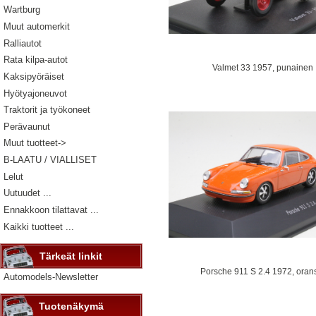
Wartburg
Muut automerkit
Ralliautot
Rata kilpa-autot
Valmet 33 1957, punainen
Kaksipyöräiset
Hyötyajoneuvot
Traktorit ja työkoneet
Perävaunut
Muut tuotteet->
B-LAATU / VIALLISET
Lelut
Uutuudet ...
Ennakkoon tilattavat ...
Kaikki tuotteet ...
Tärkeät linkit
Porsche 911 S 2.4 1972, oran
Automodels-Newsletter
Tuotenäkymä