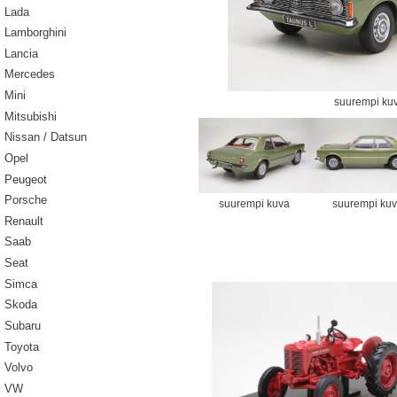
Lada
Lamborghini
Lancia
Mercedes
Mini
suurempi ku
Mitsubishi
Nissan / Datsun
Opel
Peugeot
Porsche
suurempi kuva
suurempi ku
Renault
Saab
Seat
Simca
Skoda
Subaru
Toyota
Volvo
VW