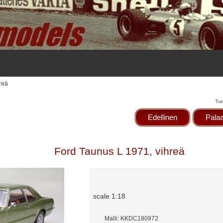
reä
Tuo
Edellinen
Palaa
Ford Taunus L 1971, vihreä
scale 1:18
Malli: KKDC180972