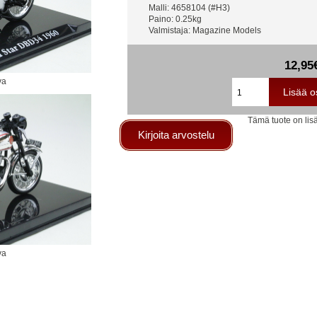
Malli: 4658104 (#H3)
Paino: 0.25kg
Valmistaja: Magazine Models
12,95
va
Tämä tuote on lisä
Kirjoita arvostelu
va