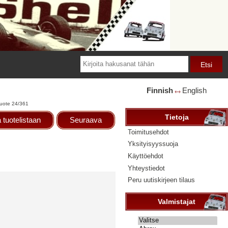
Finnish
English
🡘
uote 24/361
Tietoja
 tuotelistaan
Seuraava
Toimitusehdot
Yksityisyyssuoja
Käyttöehdot
Yhteystiedot
Peru uutiskirjeen tilaus
Valmistajat
Valitse