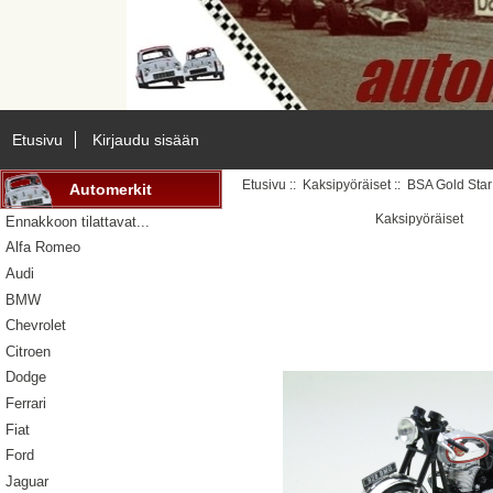
Etusivu
Kirjaudu sisään
Etusivu
::
Kaksipyöräiset
:: BSA Gold Sta
Automerkit
Kaksipyöräiset
Ennakkoon tilattavat...
Alfa Romeo
Audi
BMW
Chevrolet
Citroen
Dodge
Ferrari
Fiat
Ford
Jaguar