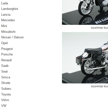
Lada
Lamborghini
Lancia
Mercedes
Mini
suurempi ku
Mitsubishi
Nissan / Datsun
Opel
Peugeot
Porsche
Renault
Saab
Seat
Simca
Skoda
suurempi ku
Subaru
Toyota
Volvo
VW