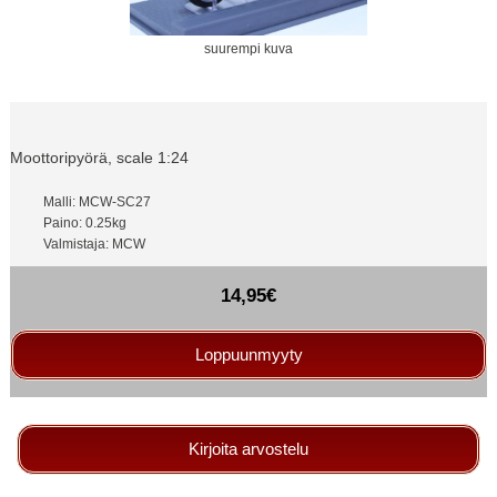
suurempi kuva
Moottoripyörä, scale 1:24
Malli: MCW-SC27
Paino: 0.25kg
Valmistaja: MCW
14,95€
Loppuunmyyty
Kirjoita arvostelu