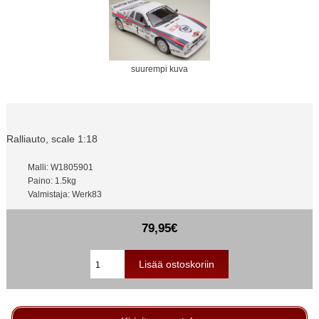
suurempi kuva
Ralliauto, scale 1:18
Malli: W1805901
Paino: 1.5kg
Valmistaja: Werk83
79,95€