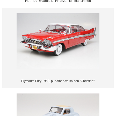
Fiat Tipo "Guardia Di Finanza", tummansininen
Plymouth Fury 1958, punainen/valkoinen "Christine"