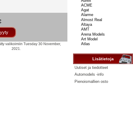
...
€
yyty
ätty valikoimiin Tuesday 30 November,
2021.
Lisätietoja
Uutiset ja tiedotteet
Automodels -info
Pienoismallien osto