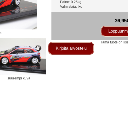
Paino: 0.25kg
Valmistaja: Ixo
36,95
Loppuunm
va
Tämä tuote on lis
Kirjoita arvostelu
suurempi kuva