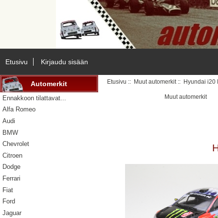
Etusivu
Kirjaudu sisään
Etusivu
::
Muut automerkit
:: Hyundai i20 
Automerkit
Muut automerkit
Ennakkoon tilattavat...
Alfa Romeo
Audi
BMW
Chevrolet
H
Citroen
Dodge
Ferrari
Fiat
Ford
Jaguar