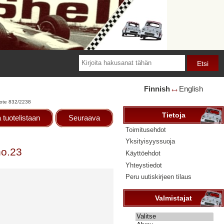
Finnish
English
🡘
ote 832/2238
Tietoja
 tuotelistaan
Seuraava
Toimitusehdot
Yksityisyyssuoja
no.23
Käyttöehdot
Yhteystiedot
Peru uutiskirjeen tilaus
Valmistajat
Valitse