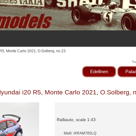
R5, Monte Carlo 2021, O.Solberg, no.23
Tu
Edellinen
Palaa
yundai i20 R5, Monte Carlo 2021, O.Solberg, 
Ralliauto, scale 1:43
Malli: IXRAM785LQ