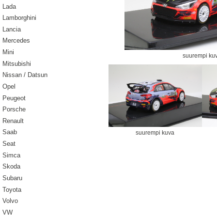
Lada
Lamborghini
Lancia
Mercedes
Mini
suurempi ku
Mitsubishi
Nissan / Datsun
Opel
Peugeot
Porsche
Renault
Saab
suurempi kuva
Seat
Simca
Skoda
Subaru
Toyota
Volvo
VW