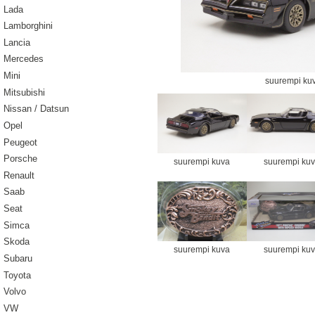
Lada
Lamborghini
Lancia
Mercedes
Mini
suurempi ku
Mitsubishi
Nissan / Datsun
Opel
Peugeot
Porsche
suurempi kuva
suurempi ku
Renault
Saab
Seat
Simca
Skoda
suurempi kuva
suurempi ku
Subaru
Toyota
Volvo
VW