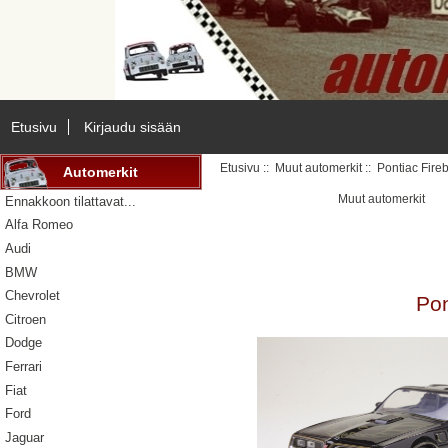
Etusivu
Kirjaudu sisään
Etusivu
::
Muut automerkit
:: Pontiac Fire
Automerkit
Muut automerkit
Ennakkoon tilattavat...
Alfa Romeo
Audi
BMW
Chevrolet
Pon
Citroen
Dodge
Ferrari
Fiat
Ford
Jaguar