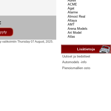
...
€
yyty
ty valikoimiin Thursday 07 August, 2025.
Lisätietoja
Uutiset ja tiedotteet
Automodels -info
Pienoismallien osto