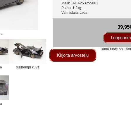
Malli: JADA253255001
Paino: 1.2kg
Valmistaja: Jada
39,95
va
Loppuunm
Tämä tuote on lisät
Kirjoita arvostelu
va
suurempi kuva
va