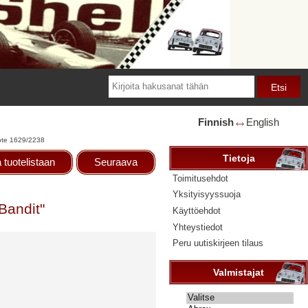
Finnish
English
🡘
te 1629/2238
Tietoja
 tuotelistaan
Seuraava
Toimitusehdot
Yksityisyyssuoja
Bandit"
Käyttöehdot
Yhteystiedot
Peru uutiskirjeen tilaus
Valmistajat
Valitse