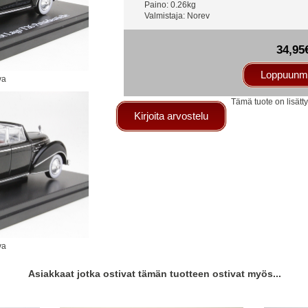
Paino: 0.26kg
Valmistaja: Norev
34,95
Loppuunm
va
Tämä tuote on lisät
Kirjoita arvostelu
va
Asiakkaat jotka ostivat tämän tuotteen ostivat myös...