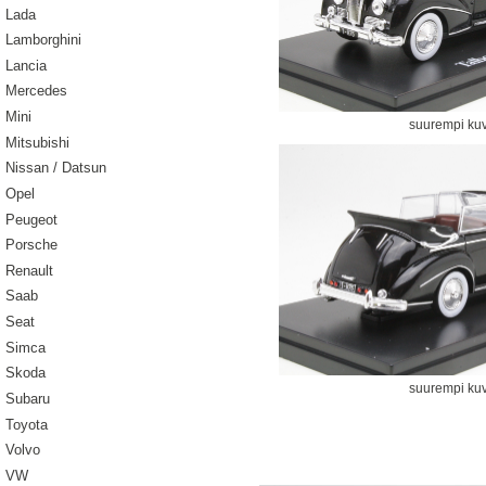
Lada
Lamborghini
Lancia
Mercedes
Mini
suurempi ku
Mitsubishi
Nissan / Datsun
Opel
Peugeot
Porsche
Renault
Saab
Seat
Simca
Skoda
suurempi ku
Subaru
Toyota
Volvo
VW