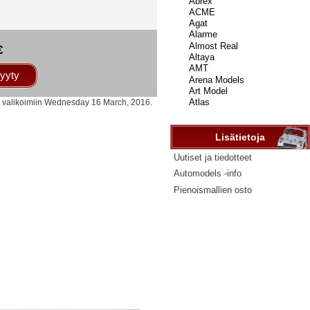
...
€
yyty
ty valikoimiin Wednesday 16 March, 2016.
Lisätietoja
Uutiset ja tiedotteet
Automodels -info
Pienoismallien osto