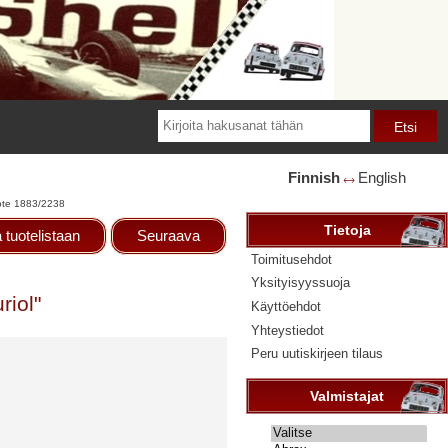
Finnish
English
🡘
te 1883/2238
Tietoja
 tuotelistaan
Seuraava
Toimitusehdot
Yksityisyyssuoja
riol"
Käyttöehdot
Yhteystiedot
Peru uutiskirjeen tilaus
Valmistajat
Valitse