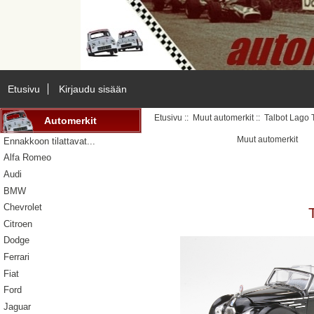
Etusivu
Kirjaudu sisään
Etusivu
::
Muut automerkit
:: Talbot Lago 
Automerkit
Muut automerkit
Ennakkoon tilattavat...
Alfa Romeo
Audi
BMW
Chevrolet
Citroen
Dodge
Ferrari
Fiat
Ford
Jaguar