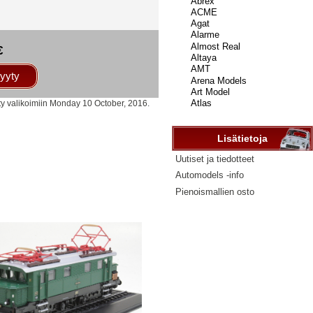
...
€
yyty
ty valikoimiin Monday 10 October, 2016.
Lisätietoja
Uutiset ja tiedotteet
Automodels -info
Pienoismallien osto