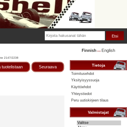
Finnish
English
🡘
te 2147/2238
Tietoja
 tuotelistaan
Seuraava
Toimitusehdot
Yksityisyyssuoja
Käyttöehdot
Yhteystiedot
Peru uutiskirjeen tilaus
Valmistajat
Valitse