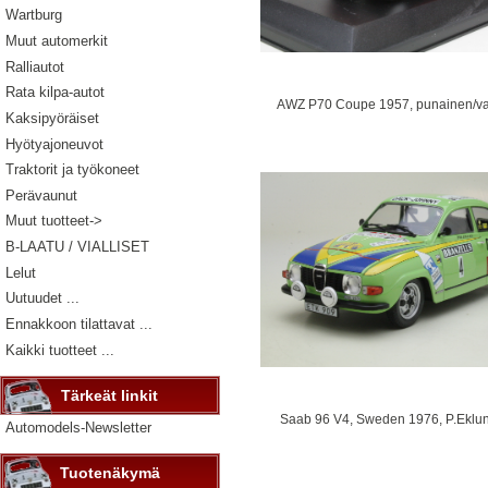
Wartburg
Muut automerkit
Ralliautot
Rata kilpa-autot
AWZ P70 Coupe 1957, punainen/va
Kaksipyöräiset
Hyötyajoneuvot
Traktorit ja työkoneet
Perävaunut
Muut tuotteet->
B-LAATU / VIALLISET
Lelut
Uutuudet ...
Ennakkoon tilattavat ...
Kaikki tuotteet ...
Tärkeät linkit
Saab 96 V4, Sweden 1976, P.Eklun
Automodels-Newsletter
Tuotenäkymä