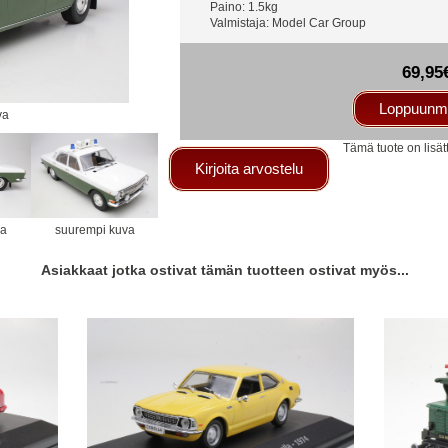
Paino: 1.5kg
Valmistaja: Model Car Group
69,95
Loppuunm
va
Tämä tuote on lisät
Kirjoita arvostelu
va
suurempi kuva
Asiakkaat jotka ostivat tämän tuotteen ostivat myös...