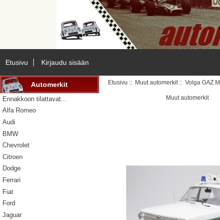
Etusivu
Kirjaudu sisään
Etusivu
::
Muut automerkit
:: Volga GAZ M
Automerkit
Muut automerkit
Ennakkoon tilattavat...
Alfa Romeo
Audi
BMW
Chevrolet
Citroen
Dodge
Ferrari
Fiat
Ford
Jaguar