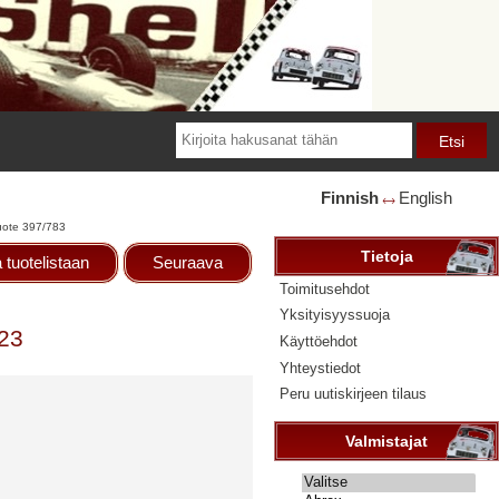
Finnish
English
🡘
uote 397/783
Tietoja
 tuotelistaan
Seuraava
Toimitusehdot
Yksityisyyssuoja
.23
Käyttöehdot
Yhteystiedot
Peru uutiskirjeen tilaus
Valmistajat
Valitse