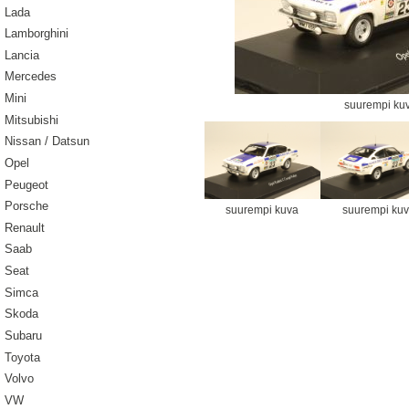
Lada
Lamborghini
Lancia
Mercedes
Mini
suurempi ku
Mitsubishi
Nissan / Datsun
Opel
Peugeot
Porsche
suurempi kuva
suurempi ku
Renault
Saab
Seat
Simca
Skoda
Subaru
Toyota
Volvo
VW