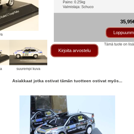
Paino: 0.25kg
Valmistaja: Schuco
35,95
Loppuunm
va
Tämä tuote on lisä
Kirjoita arvostelu
va
suurempi kuva
Asiakkaat jotka ostivat tämän tuotteen ostivat myös...