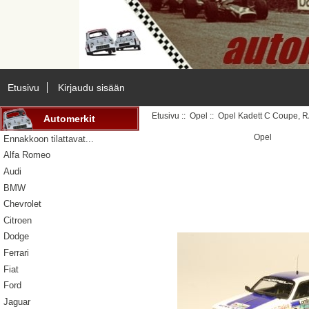
Etusivu
Kirjaudu sisään
Etusivu
::
Opel
:: Opel Kadett C Coupe, R
Automerkit
Opel
Ennakkoon tilattavat...
Alfa Romeo
Audi
BMW
Chevrolet
Citroen
Dodge
Ferrari
Fiat
Ford
Jaguar