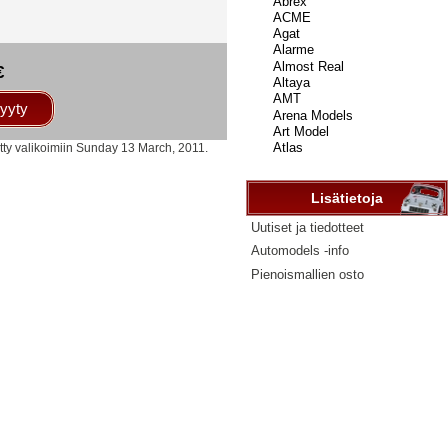
...
€
yyty
tty valikoimiin Sunday 13 March, 2011.
Lisätietoja
Uutiset ja tiedotteet
Automodels -info
Pienoismallien osto