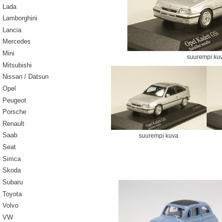
Lada
Lamborghini
Lancia
Mercedes
Mini
suurempi ku
Mitsubishi
Nissan / Datsun
Opel
Peugeot
Porsche
Renault
Saab
suurempi kuva
Seat
Simca
Skoda
Subaru
Toyota
Volvo
VW