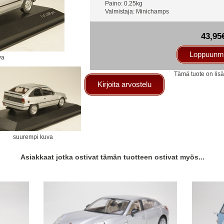
Paino: 0.25kg
Valmistaja: Minichamps
43,95
Loppuunm
va
Tämä tuote on lisä
Kirjoita arvostelu
suurempi kuva
Asiakkaat jotka ostivat tämän tuotteen ostivat myös...