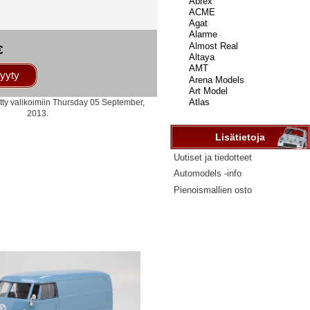
...
€
yyty
tty valikoimiin Thursday 05 September,
2013.
Lisätietoja
Uutiset ja tiedotteet
Automodels -info
Pienoismallien osto