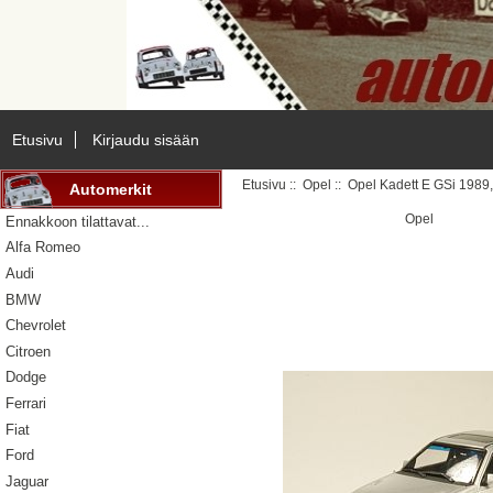
Etusivu
Kirjaudu sisään
Etusivu
::
Opel
:: Opel Kadett E GSi 1989
Automerkit
Opel
Ennakkoon tilattavat...
Alfa Romeo
Audi
BMW
Chevrolet
Citroen
Dodge
Ferrari
Fiat
Ford
Jaguar