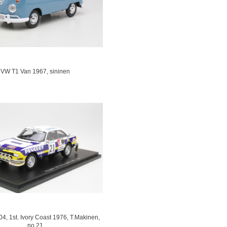
VW T1 Van 1967, sininen
4, 1st. Ivory Coast 1976, T.Makinen,
no.21