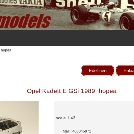
, hopea
T
Edellinen
Palaa
Opel Kadett E GSi 1989, hopea
scale 1:43
Malli: 400045972