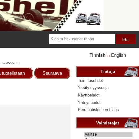
Finnish
English
🡘
uote 455/783
Tietoja
 tuotelistaan
Seuraava
Toimitusehdot
Yksityisyyssuoja
Käyttöehdot
Yhteystiedot
Peru uutiskirjeen tilaus
Valmistajat
Valitse