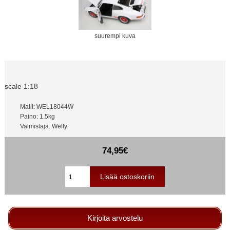
suurempi kuva
scale 1:18
Malli: WEL18044W
Paino: 1.5kg
Valmistaja: Welly
74,95€
Kirjoita arvostelu