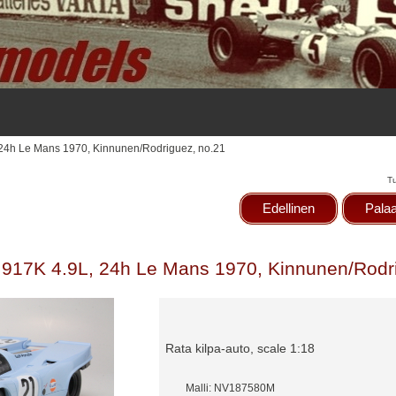
 24h Le Mans 1970, Kinnunen/Rodriguez, no.21
T
Edellinen
Palaa
 917K 4.9L, 24h Le Mans 1970, Kinnunen/Rodr
Rata kilpa-auto, scale 1:18
Malli: NV187580M