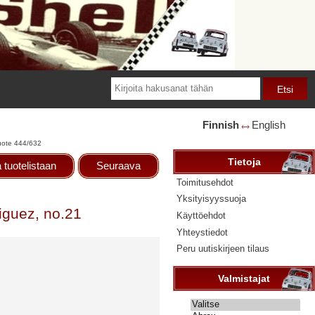
Finnish
English
🡘
uote 444/632
Tietoja
 tuotelistaan
Seuraava
Toimitusehdot
Yksityisyyssuoja
iguez, no.21
Käyttöehdot
Yhteystiedot
Peru uutiskirjeen tilaus
Valmistajat
Valitse