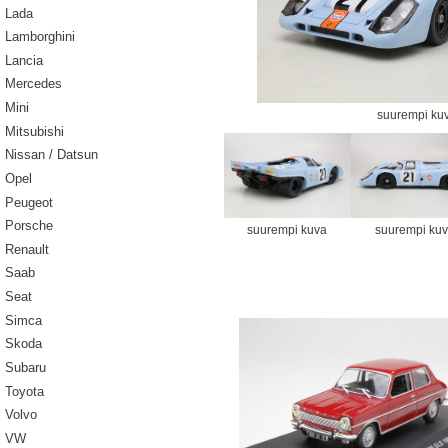
Lada
Lamborghini
Lancia
Mercedes
Mini
suurempi ku
Mitsubishi
Nissan / Datsun
Opel
Peugeot
Porsche
suurempi kuva
suurempi ku
Renault
Saab
Seat
Simca
Skoda
Subaru
Toyota
Volvo
VW