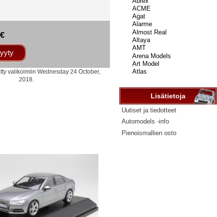
...
5€
yyty
ätty valikoimiin Wednesday 24 October,
2018.
Lisätietoja
Uutiset ja tiedotteet
Automodels -info
Pienoismallien osto