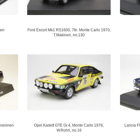
nen
Ford Escort Mk1 RS1600, 7th. Monte Carlo 1970,
T.Makinen, no.130
nsininen
Opel Kadett GTE Gr.4, Monte Carlo 1976,
Lancia F
W.Rohrl, no.16