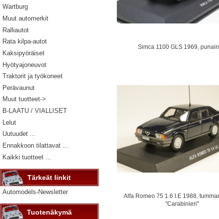
Wartburg
Muut automerkit
Ralliautot
Rata kilpa-autot
Simca 1100 GLS 1969, punai
Kaksipyöräiset
Hyötyajoneuvot
Traktorit ja työkoneet
Perävaunut
Muut tuotteet->
B-LAATU / VIALLISET
Lelut
Uutuudet ...
Ennakkoon tilattavat ...
Kaikki tuotteet ...
Tärkeät linkit
Automodels-Newsletter
Alfa Romeo 75 1.6 I.E 1988, tumma
"Carabinieri"
Tuotenäkymä