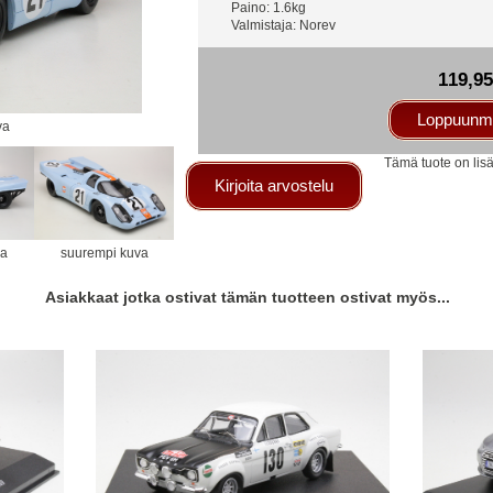
Paino: 1.6kg
Valmistaja: Norev
119,9
Loppuunm
va
Tämä tuote on lis
Kirjoita arvostelu
va
suurempi kuva
Asiakkaat jotka ostivat tämän tuotteen ostivat myös...