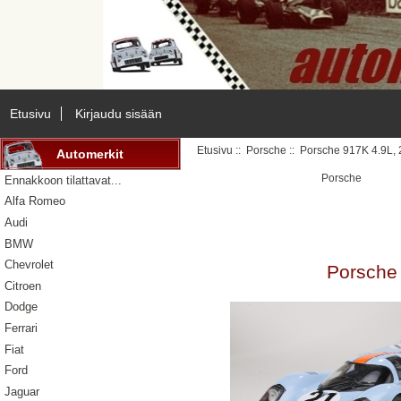
Etusivu
Kirjaudu sisään
Etusivu
::
Porsche
:: Porsche 917K 4.9L,
Automerkit
Porsche
Ennakkoon tilattavat...
Alfa Romeo
Audi
BMW
Chevrolet
Porsche
Citroen
Dodge
Ferrari
Fiat
Ford
Jaguar