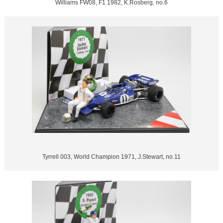
Williams FW08, F1 1982, K.Rosberg, no.6
Tyrrell 003, World Champion 1971, J.Stewart, no.11