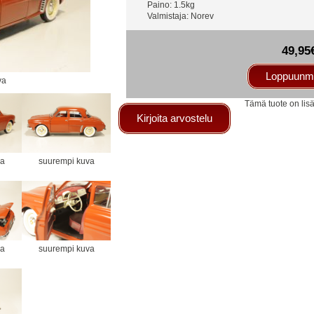
Paino: 1.5kg
Valmistaja: Norev
49,95
Loppuunm
va
Tämä tuote on lis
Kirjoita arvostelu
va
suurempi kuva
va
suurempi kuva