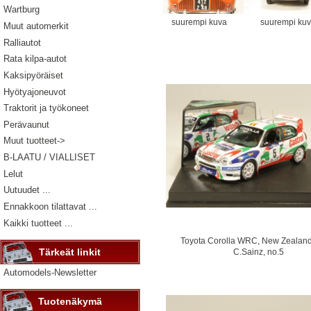
Wartburg
suurempi kuva
suurempi ku
Muut automerkit
Ralliautot
Rata kilpa-autot
Kaksipyöräiset
Hyötyajoneuvot
Traktorit ja työkoneet
Perävaunut
Muut tuotteet->
B-LAATU / VIALLISET
Lelut
Uutuudet ...
Ennakkoon tilattavat ...
Kaikki tuotteet ...
Toyota Corolla WRC, New Zealand
Tärkeät linkit
C.Sainz, no.5
Automodels-Newsletter
Tuotenäkymä