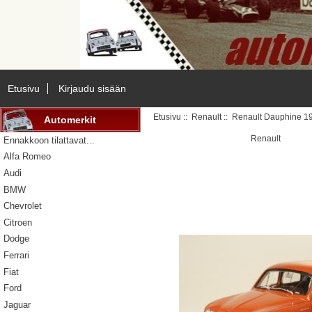
Etusivu
Kirjaudu sisään
Etusivu
::
Renault
:: Renault Dauphine 1
Automerkit
Renault
Ennakkoon tilattavat...
Alfa Romeo
Audi
BMW
Chevrolet
Citroen
Dodge
Ferrari
Fiat
Ford
Jaguar