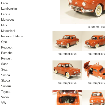
Lada
Lamborghini
Lancia
Mercedes
Mini
suurempi ku
Mitsubishi
Nissan / Datsun
Opel
Peugeot
Porsche
suurempi kuva
suurempi ku
Renault
Saab
Seat
Simca
Skoda
suurempi kuva
suurempi ku
Subaru
Toyota
Volvo
VW