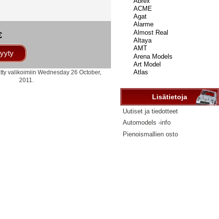
...
€
yyty
ätty valikoimiin Wednesday 26 October,
2011.
Lisätietoja
Uutiset ja tiedotteet
Automodels -info
Pienoismallien osto