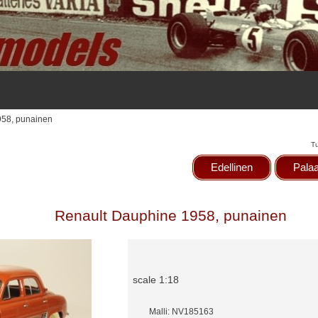
958, punainen
T
Edellinen
Palaa
Renault Dauphine 1958, punainen
scale 1:18
Malli: NV185163