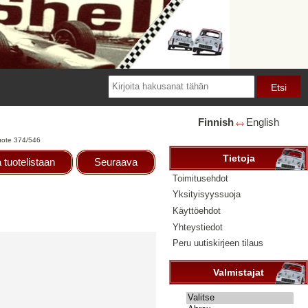
Finnish
English
🡘
uote 374/546
Tietoja
 tuotelistaan
Seuraava
Toimitusehdot
Yksityisyyssuoja
Käyttöehdot
Yhteystiedot
Peru uutiskirjeen tilaus
Valmistajat
Valitse