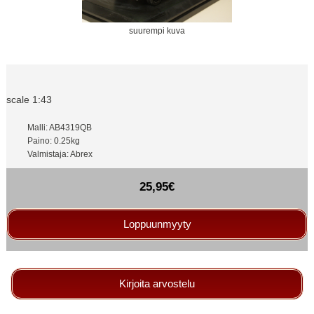
suurempi kuva
scale 1:43
Malli: AB4319QB
Paino: 0.25kg
Valmistaja: Abrex
25,95€
Loppuunmyyty
Kirjoita arvostelu