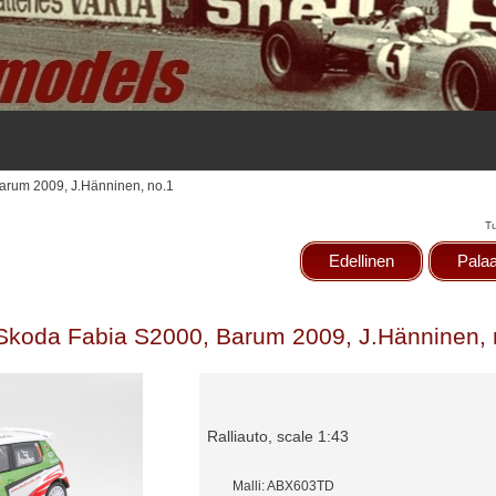
arum 2009, J.Hänninen, no.1
T
Edellinen
Palaa
Skoda Fabia S2000, Barum 2009, J.Hänninen, 
Ralliauto, scale 1:43
Malli: ABX603TD