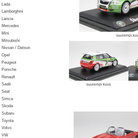
Lada
Lamborghini
Lancia
Mercedes
Mini
suurempi ku
Mitsubishi
Nissan / Datsun
Opel
Peugeot
Porsche
Renault
Saab
suurempi kuva
Seat
Simca
Skoda
Subaru
Toyota
Volvo
VW