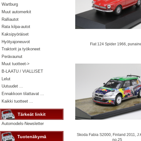
Wartburg
Muut automerkit
Ralliautot
Rata kilpa-autot
Kaksipyöräiset
Hyötyajoneuvot
Fiat 124 Spider 1966, punain
Traktorit ja työkoneet
Perävaunut
Muut tuotteet->
B-LAATU / VIALLISET
Lelut
Uutuudet ...
Ennakkoon tilattavat ...
Kaikki tuotteet ...
Tärkeät linkit
Automodels-Newsletter
Skoda Fabia S2000, Finland 2011, J.
Tuotenäkymä
no.25