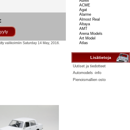
...
€
yyty
ätty valikoimiin Saturday 14 May, 2016.
Lisätietoja
Uutiset ja tiedotteet
Automodels -info
Pienoismallien osto