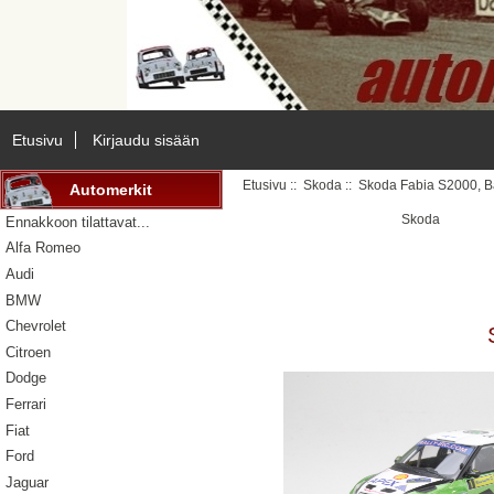
Etusivu
Kirjaudu sisään
Etusivu
::
Skoda
:: Skoda Fabia S2000, B
Automerkit
Skoda
Ennakkoon tilattavat...
Alfa Romeo
Audi
BMW
Chevrolet
Citroen
Dodge
Ferrari
Fiat
Ford
Jaguar