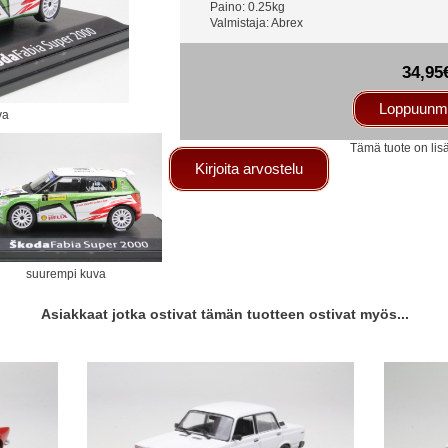
Paino: 0.25kg
Valmistaja: Abrex
34,95
Loppuunm
va
Tämä tuote on lis
Kirjoita arvostelu
suurempi kuva
Asiakkaat jotka ostivat tämän tuotteen ostivat myös...