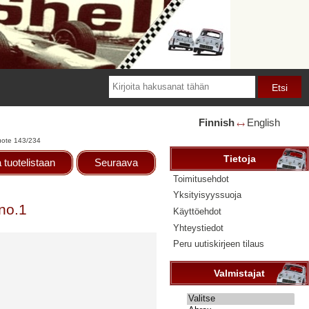
Finnish
English
🡘
uote 143/234
Tietoja
 tuotelistaan
Seuraava
Toimitusehdot
Yksityisyyssuoja
no.1
Käyttöehdot
Yhteystiedot
Peru uutiskirjeen tilaus
Valmistajat
Valitse