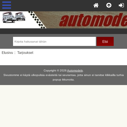
Etusivu
:: Tarjoukset
Copyright © 2026
Automodels
.
Sivustomme ei käytä ulkopulisia evästeitä tai seurantaa, jotta sinun ei tarvitse klikkailla turhia
popup ikkunoita.