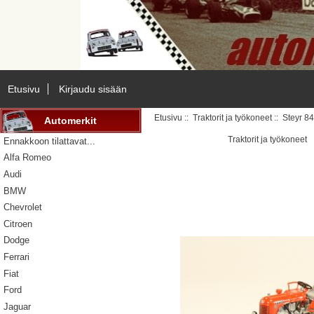
Etusivu
Kirjaudu sisään
Etusivu
::
Traktorit ja työkoneet
:: Steyr 8
Automerkit
Traktorit ja työkoneet
Ennakkoon tilattavat...
Alfa Romeo
Audi
BMW
Chevrolet
Citroen
Dodge
Ferrari
Fiat
Ford
Jaguar