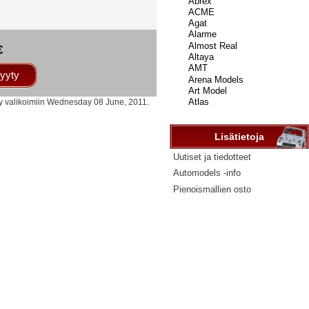
...
€
yyty
ty valikoimiin Wednesday 08 June, 2011.
Lisätietoja
Uutiset ja tiedotteet
Automodels -info
Pienoismallien osto