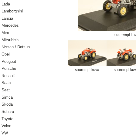
Lada
Lamborghini
Lancia
Mercedes
Mini
suurempi ku
Mitsubishi
Nissan / Datsun
Opel
Peugeot
Porsche
suurempi kuva
suurempi ku
Renault
Saab
Seat
Simca
Skoda
Subaru
Toyota
Volvo
VW