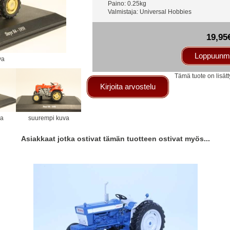
Paino: 0.25kg
Valmistaja: Universal Hobbies
19,95
Loppuunm
va
Tämä tuote on lisät
Kirjoita arvostelu
va
suurempi kuva
Asiakkaat jotka ostivat tämän tuotteen ostivat myös...