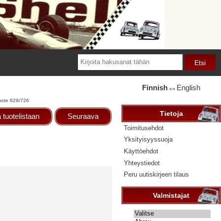
Finnish
English
🡘
uote 629/726
Tietoja
 tuotelistaan
Seuraava
Toimitusehdot
Yksityisyyssuoja
Käyttöehdot
Yhteystiedot
Peru uutiskirjeen tilaus
Valmistajat
Valitse