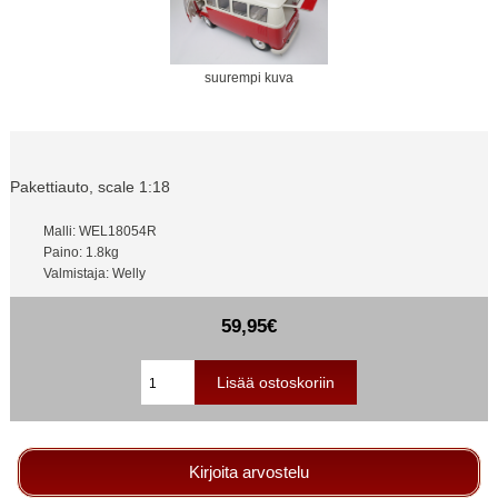
suurempi kuva
Pakettiauto, scale 1:18
Malli: WEL18054R
Paino: 1.8kg
Valmistaja: Welly
59,95€
Kirjoita arvostelu