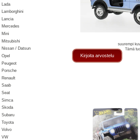
Lada
Lamborghini
Lancia
Mercedes
Mini
Mitsubishi
suurempi ku
Nissan / Datsun
Tämä tuo
Kirjoita arvostelu
Opel
Peugeot
Porsche
Renault
Saab
Seat
Simca
Skoda
Subaru
Toyota
Volvo
VW