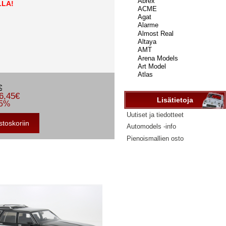
...
LLA!
€
6,45€
Lisätietoja
 5%
Uutiset ja tiedotteet
Automodels -info
Pienoismallien osto