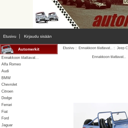
Etusivu
Kirjaudu sisään
Etusivu
::
Ennakkoon tilattavat...
:: Jeep C
Automerkit
Ennakkoon tilattavat...
Ennakkoon tilattavat...
Alfa Romeo
Audi
BMW
Chevrolet
Citroen
Dodge
Ferrari
Fiat
Ford
Jaguar