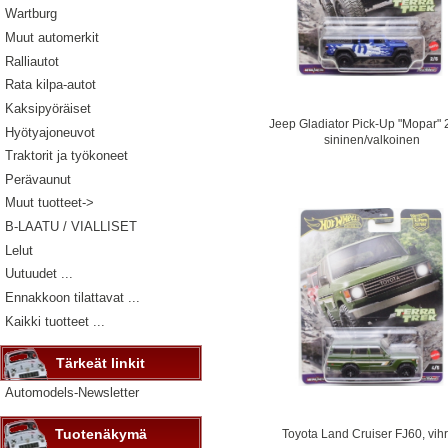
Wartburg
Muut automerkit
Ralliautot
Rata kilpa-autot
Kaksipyöräiset
Jeep Gladiator Pick-Up "Mopar" 
Hyötyajoneuvot
sininen/valkoinen
Traktorit ja työkoneet
Perävaunut
Muut tuotteet->
B-LAATU / VIALLISET
Lelut
Uutuudet ...
Ennakkoon tilattavat ...
Kaikki tuotteet ...
Tärkeät linkit
Automodels-Newsletter
Tuotenäkymä
Toyota Land Cruiser FJ60, vih