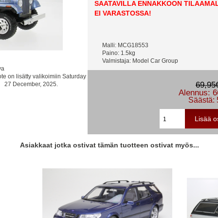
SAATAVILLA ENNAKKOON TILAAMA
EI VARASTOSSA!
Malli: MCG18553
Paino: 1.5kg
Valmistaja: Model Car Group
va
te on lisätty valikoimiin Saturday
69,95
27 December, 2025.
Alennus: 6
Säästä:
Asiakkaat jotka ostivat tämän tuotteen ostivat myös...