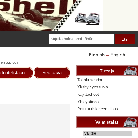
Finnish
English
🡘
uote 329/794
Tietoja
 tuotelistaan
Seuraava
Toimitusehdot
Yksityisyyssuoja
Käyttöehdot
Yhteystiedot
Peru uutiskirjeen tilaus
Valmistajat
I!
Valitse