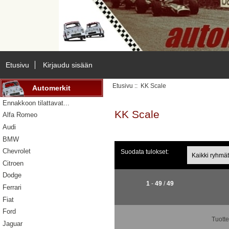
Etusivu
Kirjaudu sisään
Etusivu
:: KK Scale
Automerkit
Ennakkoon tilattavat...
KK Scale
Alfa Romeo
Audi
BMW
Chevrolet
Suodata tulokset:
Citroen
Dodge
1
-
49
/
49
Ferrari
Fiat
Ford
Tuott
Jaguar