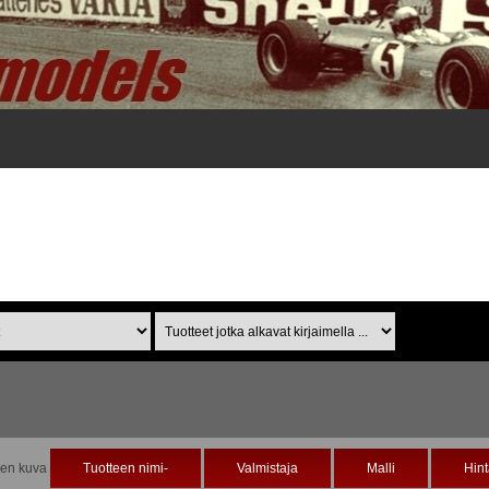
Tuotteet jotka alkavat
kirjaimella ...
een kuva
Tuotteen nimi-
Valmistaja
Malli
Hin