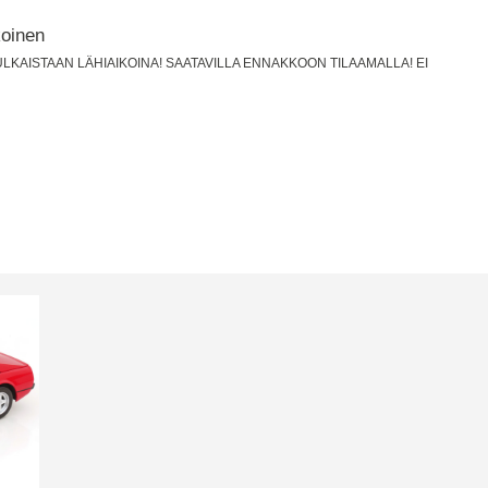
koinen
r" JULKAISTAAN LÄHIAIKOINA! SAATAVILLA ENNAKKOON TILAAMALLA! EI