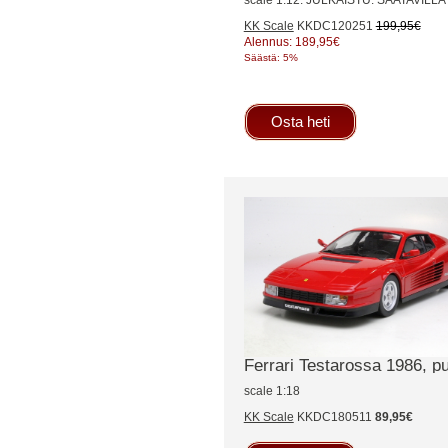
KK Scale
KKDC120251
199,95€
Alennus: 189,95€
Säästä: 5%
Osta heti
Ferrari Testarossa 1986, p
scale 1:18
KK Scale
KKDC180511
89,95€