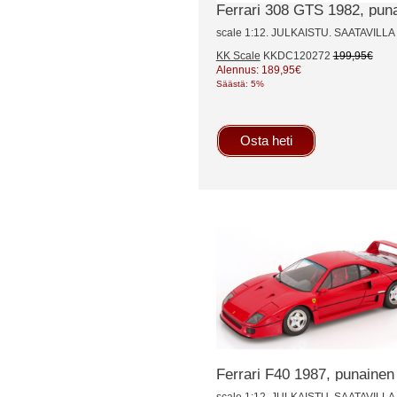
Ferrari 308 GTS 1982, pun
scale 1:12. JULKAISTU. SAATAVIL
KK Scale
KKDC120272
199,95€
Alennus: 189,95€
Säästä: 5%
Osta heti
Ferrari F40 1987, punainen
scale 1:12. JULKAISTU. SAATAVIL