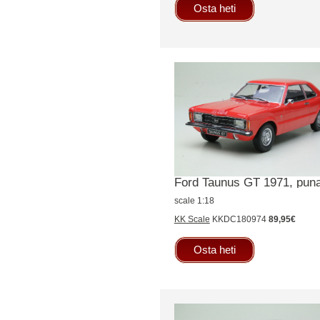
Osta heti
Ford Taunus GT 1971, pun
scale 1:18
KK Scale
KKDC180974
89,95€
Osta heti