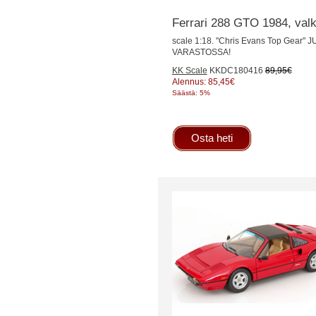
Ferrari 288 GTO 1984, val
scale 1:18. "Chris Evans Top Gea
VARASTOSSA!
KK Scale
KKDC180416
89,95€
Alennus: 85,45€
Säästä: 5%
Osta heti