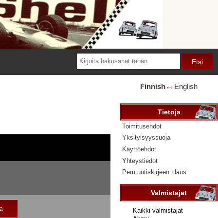
Finnish
English
🡘
Tietoja
Toimitusehdot
Yksityisyyssuoja
Käyttöehdot
Yhteystiedot
Peru uutiskirjeen tilaus
Valmistajat
ta
Valitse