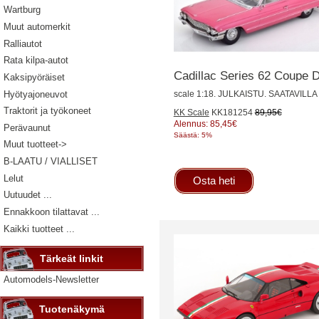
Wartburg
Muut automerkit
Ralliautot
Rata kilpa-autot
Cadillac Series 62 Coupe D
Kaksipyöräiset
Hyötyajoneuvot
scale 1:18. JULKAISTU. SAATAVIL
Traktorit ja työkoneet
KK Scale
KK181254
89,95€
Alennus: 85,45€
Perävaunut
Säästä: 5%
Muut tuotteet->
B-LAATU / VIALLISET
Lelut
Osta heti
Uutuudet ...
Ennakkoon tilattavat ...
Kaikki tuotteet ...
Tärkeät linkit
Automodels-Newsletter
Tuotenäkymä