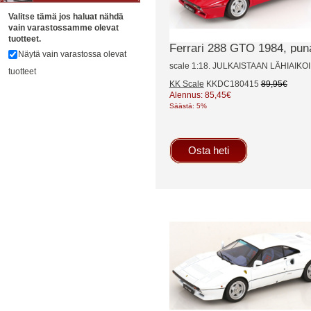
Valitse tämä jos haluat nähdä
vain varastossamme olevat
tuotteet.
Ferrari 288 GTO 1984, puna
Näytä vain varastossa olevat
scale 1:18. JULKAISTAAN LÄHIAIK
tuotteet
KK Scale
KKDC180415
89,95€
Alennus: 85,45€
Säästä: 5%
Osta heti