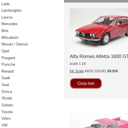
Lada
Lamborghini
Lancia
Mercedes
Mini
Mitsubishi
Nissan / Datsun
Opel
Alfa Romeo Alfetta 1600 G
Peugeot
scale 1:18
Porsche
Renault
KK Scale
KKDC181061
89,95€
Saab
Osta heti
Seat
Simca
Skoda
Subaru
Toyota
Volvo
VW